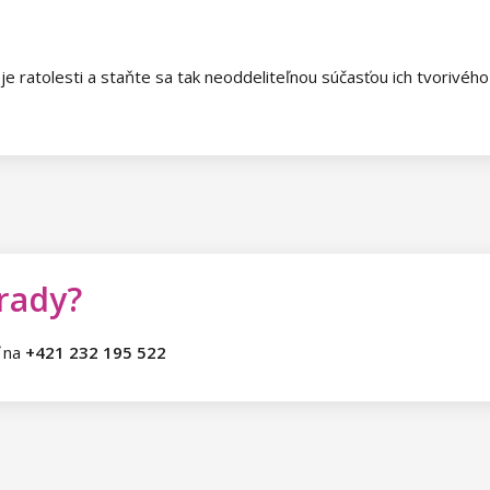
e ratolesti a staňte sa tak neoddeliteľnou súčasťou ich tvorivéh
 rady?
ť na
+421 232 195 522