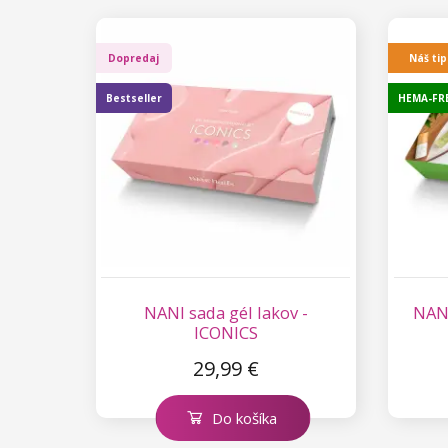
Dopredaj
Náš tip
Bestseller
HEMA-FR
NANI sada gél lakov -
NANI
ICONICS
29,99 €
Do košíka