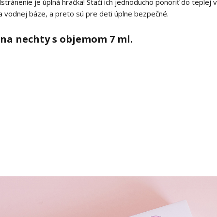
dstránenie je úplná hračka! Stačí ich jednoducho ponoriť do teplej 
a vodnej báze, a preto sú pre deti úplne bezpečné.
 na nechty s objemom 7 ml.