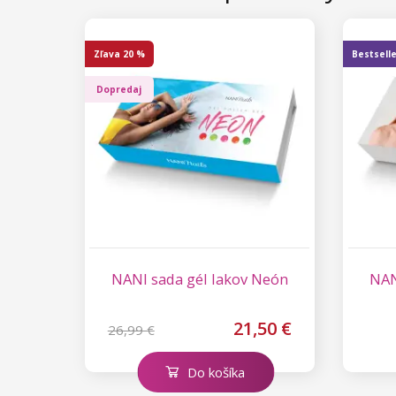
Zľava
20 %
Bestsell
Dopredaj
NANI sada gél lakov Neón
NAN
21,50 €
26,99 €
Do košíka