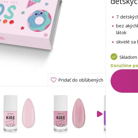
detskýc
7 detskýc
bez akých
látok
skvelé sa 
Sklado
Doručíme poz
Pridať do obľúbených