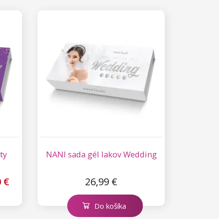
ty
NANI sada gél lakov Wedding
 €
26,99 €
Do košíka