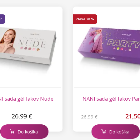
er
Zľava
20 %
I sada gél lakov Nude
NANI sada gél lakov Par
26,99 €
21,50
26,99 €
Do košíka
Do košíka