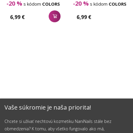
-20 %
-20 %
s kódom
COLORS
s kódom
COLORS
6,99 €
6,99 €
Vaše súkromie je naša priorita!
Chcete si užívať nechtovú kozmetiku NaniNails stále bez
obmedzenia? K tomu, aby všetko fungovalo ako má,