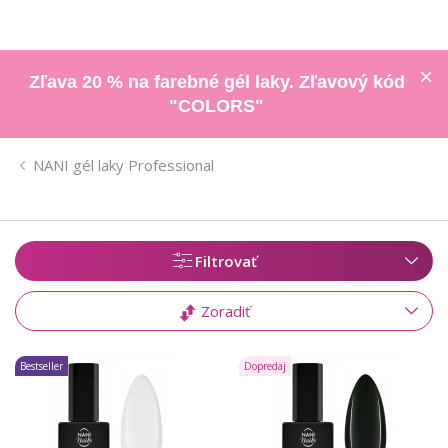
Zľava 20 % na farebné gél laky. Zľavový kód
"COLORS"
NANI gél laky Professional
Filtrovať
Zoradiť
Bestseller
Dopredaj