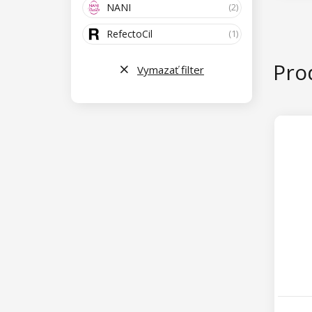
NANI
(2)
RefectoCil
(1)
Prod
Vymazať filter