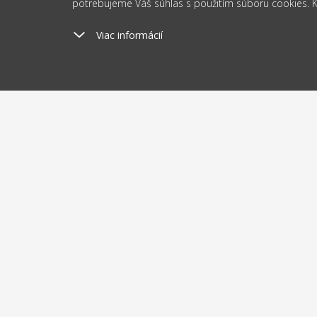
potrebujeme Váš súhlas s použitím súboru cookies. Kli
Viac informácií
Poštovné
Odosi
od 2.5 €
do 
O nákupe
O nás
Doprava a platba
Blog
Charitat
Obchodné podmienky