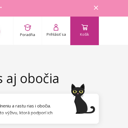
"
Prihlásiť sa
Košík
Poradňa
s aj obočia
eniu a rastu rias i obočia.
o výživu, ktorá podporí ich