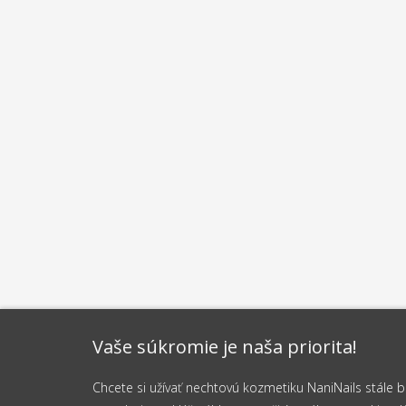
Vaše súkromie je naša priorita!
Chcete si užívať nechtovú kozmetiku NaniNails stále