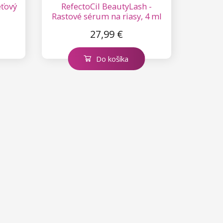
eťový
RefectoCil BeautyLash -
Rastové sérum na riasy, 4 ml
27,99 €
Do košíka