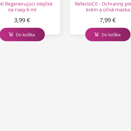
I Regenerujúci olejček
RefectoCil - Ochranný pl
na riasy 6 ml
krém a očná maska
3,99 €
7,99 €
Do košíka
Do košíka