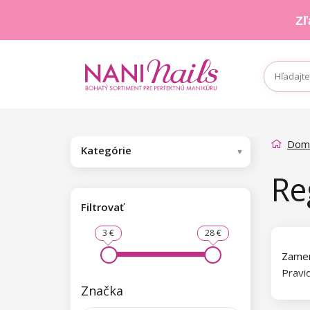
Zľ
Dom
Kategórie
Re
Filtrovať
3 €
28 €
Zamera
Pravi
Značka
prirod