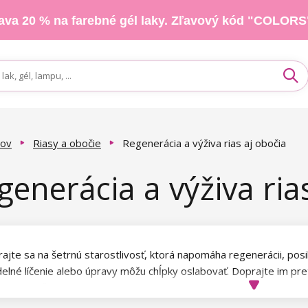
ava 20 % na farebné gél laky. Zľavový kód "COLORS
ov
Riasy a obočie
Regenerácia a výživa rias aj obočia
generácia a výživa ria
jte sa na šetrnú starostlivosť, ktorá napomáha regenerácii, posiln
delné líčenie alebo úpravy môžu chĺpky oslabovať. Doprajte im pret
zený vzhľad, hustotu aj vitalitu.