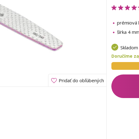
prémiová k
šírka 4 m
Sklado
Doručíme zaj
Pridať do obľúbených