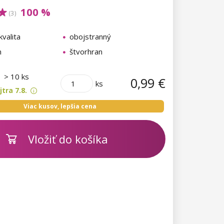
100 %
(3)
valita
obojstranný
m
štvorhran
m
> 10 ks
0,99 €
ks
tra 7.8.
Viac kusov, lepšia cena
Vložiť do košíka