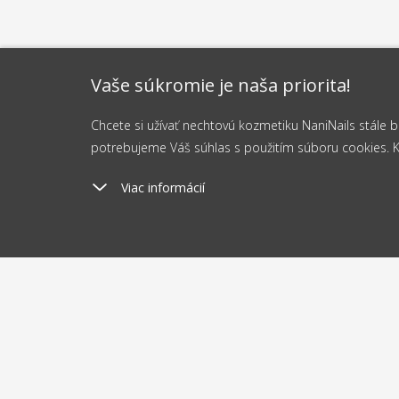
Vaše súkromie je naša priorita!
Chcete si užívať nechtovú kozmetiku NaniNails stále
potrebujeme Váš súhlas s použitím súboru cookies. Kli
Viac informácií
Poštovné
Odosi
od 2.5 €
do 