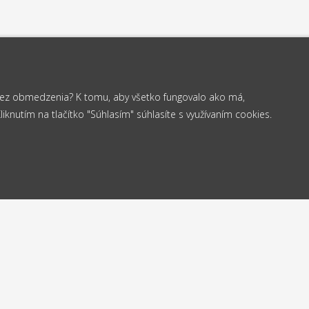
 bez obmedzenia? K tomu, aby všetko fungovalo ako má,
knutím na tlačítko "Súhlasím" súhlasíte s využívaním cookies.
od 35 €
elame
Vrá
Doprava
24h
do
zadarmo