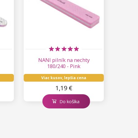
NANI pilník na nechty
180/240 - Pink
Viac kusov, lepšia cena
1,19 €
Do košíka