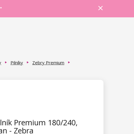
Prihlásiť sa
Košík
Poradňa
"
y
Pilníky
Zebry Premium
lník Premium 180/240,
an - Zebra