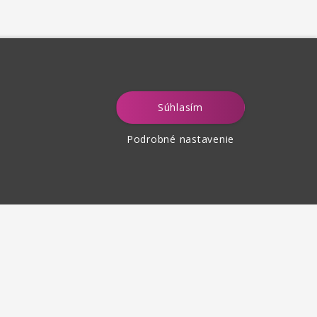
Súhlasím
Podrobné nastavenie
tenie tovaru
 30 dní