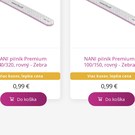
ANI pilník Premium
NANI pilník Premium
40/320, rovný - Zebra
100/150, rovný - Zebra
Viac kusov, lepšia cena
Viac kusov, lepšia cena
0,99 €
0,99 €
Do košíka
Do košíka