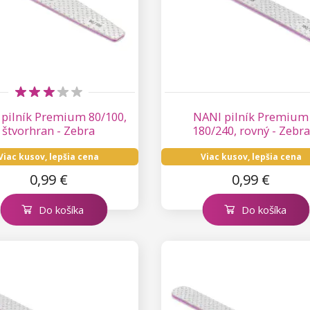
pilník Premium 80/100,
NANI pilník Premium
štvorhran - Zebra
180/240, rovný - Zebra
Viac kusov, lepšia cena
Viac kusov, lepšia cena
0,99 €
0,99 €
Do košíka
Do košíka