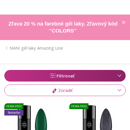
Zľava 20 % na farebné gél laky. Zľavový kód
"COLORS"
NANI gél laky Amazing Line
Filtrovať
Zoradiť
HEMA-FREE
HEMA-FREE
Bestseller