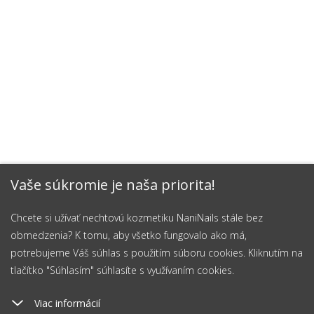
Vaše súkromie je naša priorita!
Chcete si užívať nechtovú kozmetiku NaniNails stále bez
obmedzenia? K tomu, aby všetko fungovalo ako má,
potrebujeme Váš súhlas s použitím súboru cookies. Kliknutím na
tlačítko "Súhlasím" súhlasíte s využívaním cookies.
Viac informácií