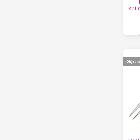
Kolin
Objedn