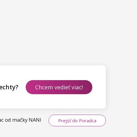
echty?
Chcem vedieť viac!
viac od mačky NANI
Prejsť do Poradca