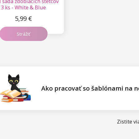
 sada zdobiacich štetcov
3 ks - White & Blue
5,99 €
Strážiť
Ako pracovať so šablónami na n
Zistite 