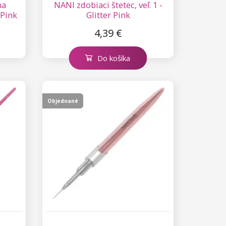
na
NANI zdobiaci štetec, veľ. 1 -
 Pink
Glitter Pink
4,39 €
Do košíka
Objednané