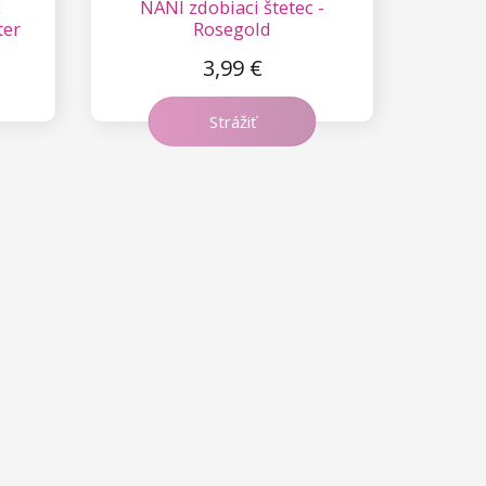
c
NANI zdobiaci štetec -
ter
Rosegold
3,99 €
Strážiť