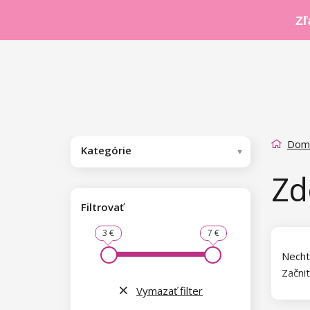
Zľ
Dom
Kategórie
Zd
Filtrovať
3 €
7 €
Necht
Začni
kvety
Vymazať filter
zdobi