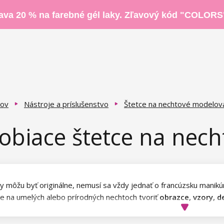
ava 20 % na farebné gél laky. Zľavový kód "COLORS
ov
Nástroje a príslušenstvo
Štetce na nechtové modelov
obiace štetce na nech
y môžu byť originálne, nemusí sa vždy jednať o francúzsku manikúr
te na umelých alebo prírodných nechtoch tvoriť
obrazce, vzory, d
! Proste čo sa vám zapáči. K tomu potrebujete len tie správne ko
aci štetec
, ktorý vám padne do ruky a pomôže vám uskutočniť va