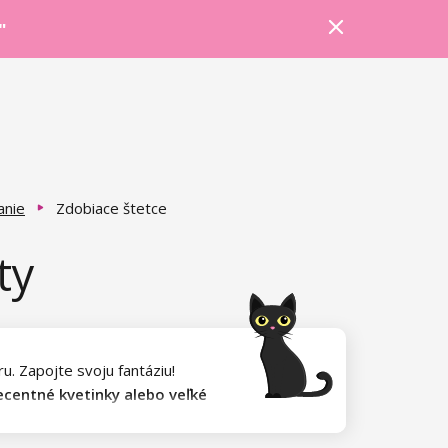
Prihlásiť sa
Košík
Poradňa
"
anie
Zdobiace štetce
ty
u. Zapojte svoju fantáziu!
ecentné kvetinky alebo veľké
mbinácie farieb a
kvalitný
še predstavy.