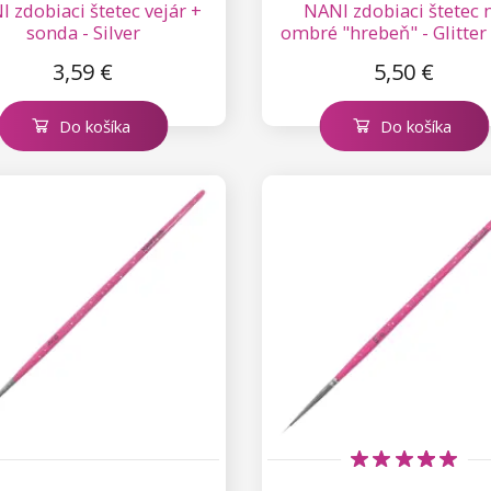
 zdobiaci štetec vejár +
NANI zdobiaci štetec 
sonda - Silver
ombré "hrebeň" - Glitter
3,59 €
5,50 €
Do košíka
Do košíka