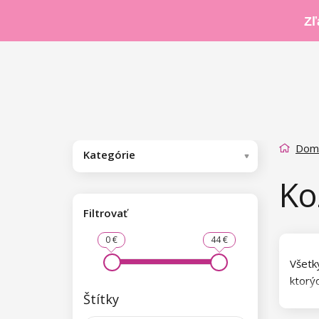
Zľ
Dom
Kategórie
Ko
Filtrovať
0 €
44 €
Všetk
ktorý
Štítky
ktoré