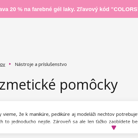
ava 20 % na farebné gél laky. Zľavový kód "COLORS
ov
Nástroje a príslušenstvo
zmetické pomôcky
y vieme, že k manikúre, pedikúre aj modeláži nechtov potrebuje
ch to jednoducho nejde. Zároveň sa ale len ťažko zaobídete b
 vám prácu samotnú i jej organizáciu uľahčia.