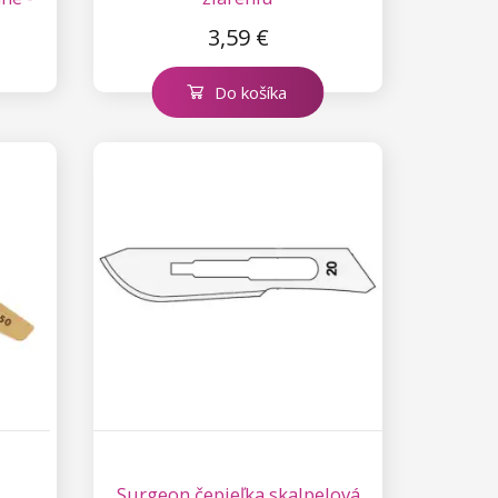
3,59 €
Do košíka
Surgeon čepieľka skalpelová