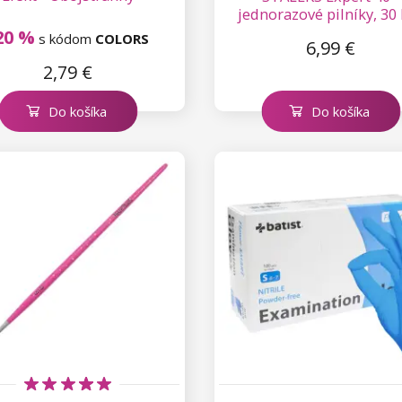
jednorazové pilníky, 30 
150
20 %
s kódom
COLORS
6,99 €
2,79 €
Do košíka
Do košíka