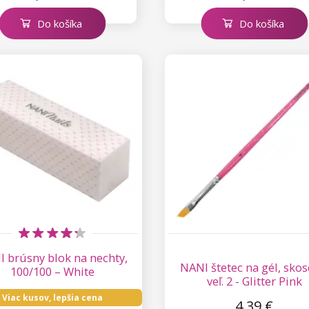
Do košíka
Do košíka
 brúsny blok na nechty,
NANI štetec na gél, skos
100/100 – White
veľ. 2 - Glitter Pink
Viac kusov, lepšia cena
4,39 €