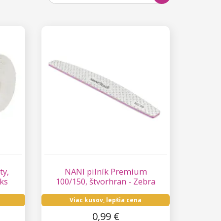
ty,
NANI pilník Premium
 ks
100/150, štvorhran - Zebra
Viac kusov, lepšia cena
0,99 €