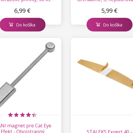
180
100ks
6,99 €
5,99 €
Do košíka
Do košíka
NI magnet pre Cat Eye
Efekt - Obojstranný
STALEKS Expert 40 -