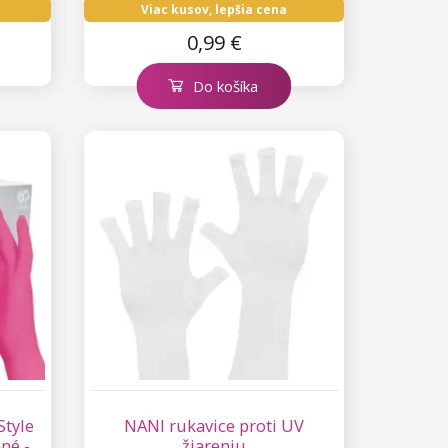
Viac kusov, lepšia cena
0,99 €
Do košíka
Style
NANI rukavice proti UV
né -
žiareniu