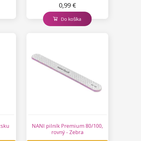
0,99 €
Do košíka
zsku
NANI pilník Premium 80/100,
rovný - Zebra