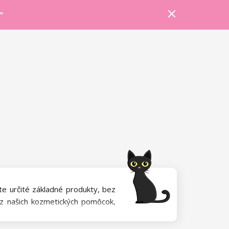
Prihlásiť sa
Košík
Poradňa
"
te určité základné produkty, bez
ez našich kozmetických pomôcok,