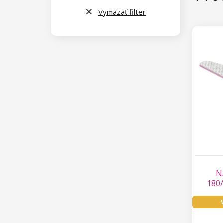
Vymazať filter
N
180/