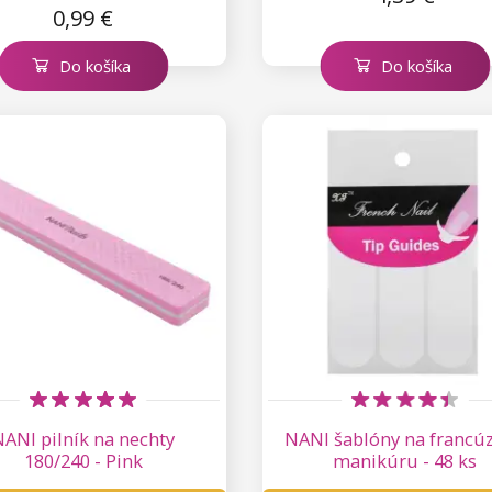
0,99 €
Do košíka
Do košíka
NANI pilník na nechty
NANI šablóny na francú
180/240 - Pink
manikúru - 48 ks