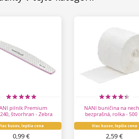
ANI pilník Premium
NANI buničina na nech
240, štvorhran - Zebra
bezprašná, rolka - 500
Viac kusov, lepšia cena
Viac kusov, lepšia cena
0,99 €
2,59 €