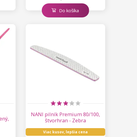
Do košíka
NANI pilník Premium 80/100,
ený,
štvorhran - Zebra
Viac kusov, lepšia cena