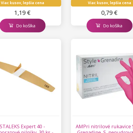
Viac kusov, lepšia cena
Viac kusov, lepšia cena
1,19 €
0,79 €
Do košíka
Do košíka
STALEKS Expert 40 -
AMPri nitrilové rukavice 
norazové pilníky, 30 ks -
Grenadine, S, nepudrova