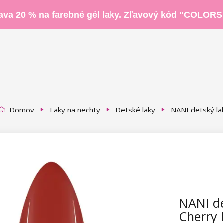
ava 20 % na farebné gél laky. Zľavový kód "COLORS
Domov
Laky na nechty
Detské laky
NANI detský la
NANI de
Cherry 