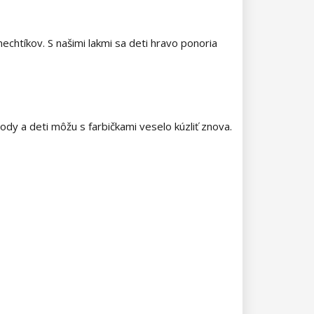
chtíkov. S našimi lakmi sa deti hravo ponoria
vody a deti môžu s farbičkami veselo kúzliť znova.