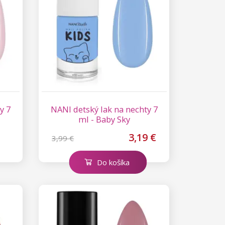
y 7
NANI detský lak na nechty 7
ml - Baby Sky
3,19 €
3,99 €
Do košíka