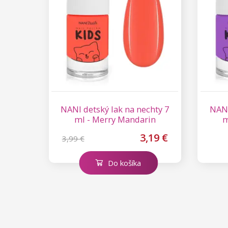
NANI detský lak na nechty 7
NANI
ml - Merry Mandarin
m
3,19 €
3,99 €
Do košíka