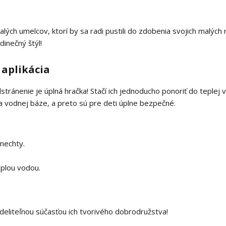
h umelcov, ktorí by sa radi pustili do zdobenia svojich malých ne
dinečný štýl!
aplikácia
dstránenie je úplná hračka! Stačí ich jednoducho ponoriť do teplej 
a vodnej báze, a preto sú pre deti úplne bezpečné.
nechty.
eplou vodou.
deliteľnou súčasťou ich tvorivého dobrodružstva!