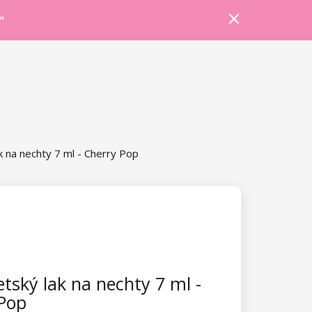
Prihlásiť sa
Košík
Poradňa
"
k na nechty 7 ml - Cherry Pop
tský lak na nechty 7 ml -
Pop