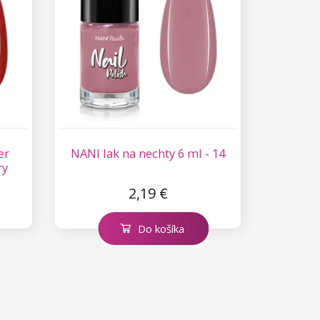
er
NANI lak na nechty 6 ml - 14
ry
2,19 €
Do košíka