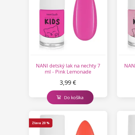
Kolekcia Princess
NANI detský lak na nechty 7
NANI
ml - Pink Lemonade
3,99 €
Do košíka
Zľava
20 %