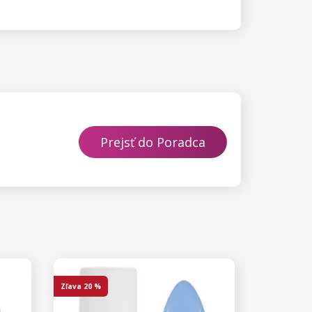
Prejsť do Poradca
Zľava
20 %