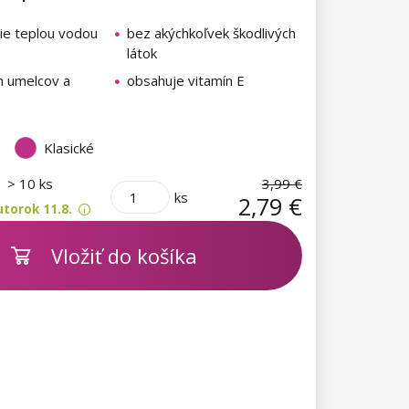
ie teplou vodou
bez akýchkoľvek škodlivých
látok
h umelcov a
obsahuje vitamín E
é
Klasické
m
> 10 ks
3,99 €
ks
2,79 €
torok 11.8.
Vložiť do košíka