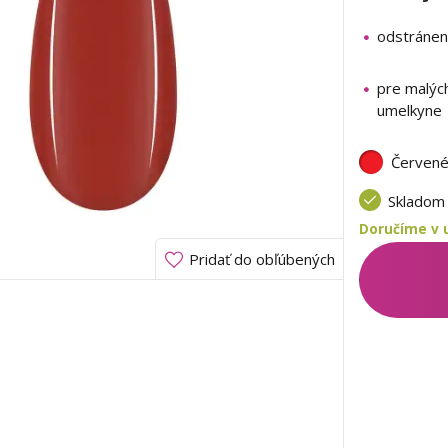
odstránen
pre malýc
umelkyne
Červen
Sklado
Doručíme v u
Pridať do obľúbených