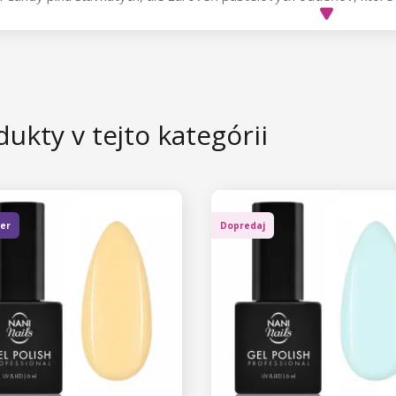
o pigmentovaných farbičiek so strednou krycou schopnosťou vám 
 vrstve. Tak na aké máte chuť? Za nás môžeme odporučiť dokonale 
vú farbičku v podaní odtieňa Blackberry Icing.
ky skvele kryjú už v prvej vrstve, vytvrdzujú sa v UV aj LED lamp
dne.
ukty v tejto kategórii
ler
Dopredaj