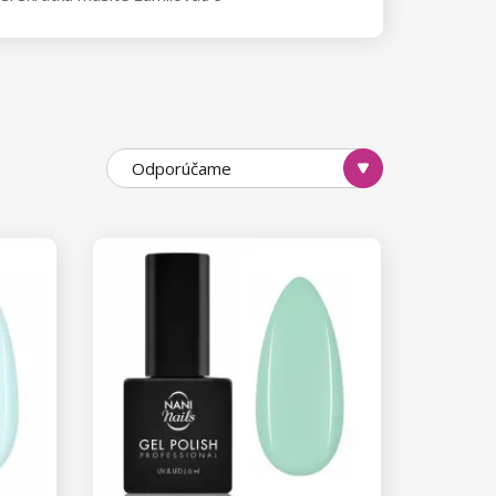
zaručí dokonalú manikúru už v
ružový odtieň Lollipop či jarnú
e a na nechtoch vydržia krásne až
Odporúčame