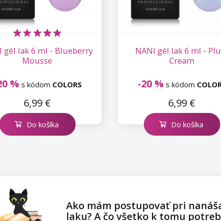
 gél lak 6 ml - Blueberry
NANI gél lak 6 ml - P
Mousse
Cream
20 %
-20 %
s kódom
COLORS
s kódom
COLO
6,99 €
6,99 €
Do košíka
Do košíka
Ako mám postupovať pri nanáša
laku? A čo všetko k tomu potre