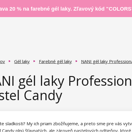
ava 20 % na farebné gél laky. Zľavový kód "COLORS
ov
Gél laky
Farebné gél laky
NANI gél laky Profession
NI gél laky Profession
stel Candy
ete sladkosti? My ich priam zbožňujeme, a preto sme pre vás vytvo
l Candy plnú šťavnatých, ale zároveň pastelových odtieňov, ktoré 