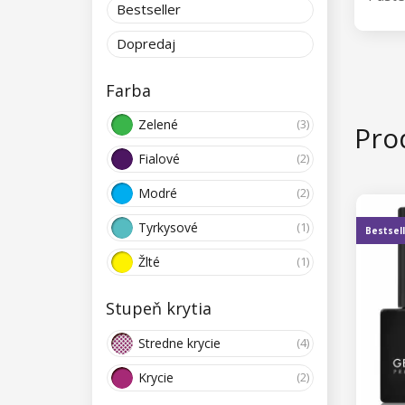
Bestseller
vysok
prvej
Dopredaj
fialko
Farba
Gél la
3 týž
Zelené
(3)
Prod
Fialové
(2)
Modré
(2)
Tyrkysové
(1)
Bestsel
Žlté
(1)
Stupeň krytia
Stredne krycie
(4)
Krycie
(2)