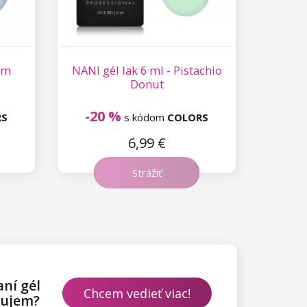
lum
NANI gél lak 6 ml - Pistachio
Donut
-20 %
RS
s kódom
COLORS
6,99 €
Strážiť
ní gél
Chcem vedieť viac!
bujem?