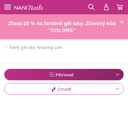
Zľava 20 % na farebné gél laky. Zľavový kód
"COLORS"
NANI gél laky Amazing Line
Filtrovať
Zoradiť