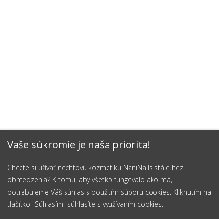
Vaše súkromie je naša priorita!
Chcete si užívať nechtovú kozmetiku NaniNails stále bez
obmedzenia? K tomu, aby všetko fungovalo ako má,
potrebujeme Váš súhlas s použitím súboru cookies. Kliknutím na
tlačítko "Súhlasím" súhlasíte s využívaním cookies.