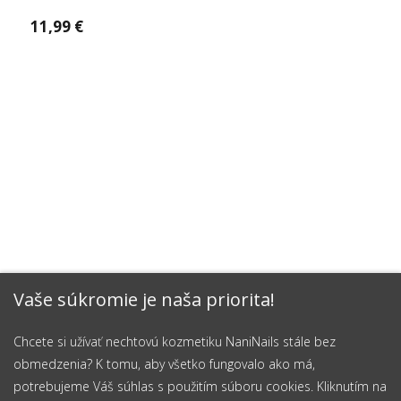
11,99 €
Vaše súkromie je naša priorita!
Chcete si užívať nechtovú kozmetiku NaniNails stále bez
obmedzenia? K tomu, aby všetko fungovalo ako má,
potrebujeme Váš súhlas s použitím súboru cookies. Kliknutím na