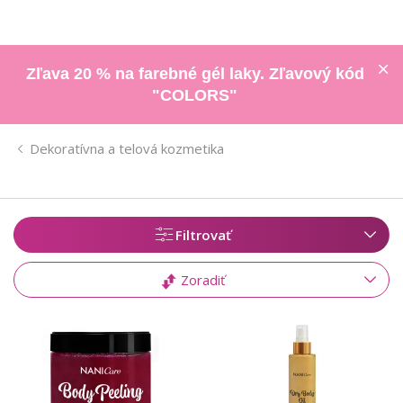
Zľava 20 % na farebné gél laky. Zľavový kód
"COLORS"
Dekoratívna a telová kozmetika
Filtrovať
Zoradiť