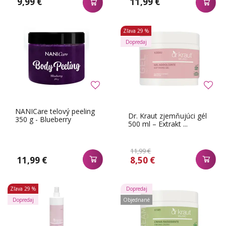
9,99 €
11,99 €
Zľava
29 %
Dopredaj
NANICare telový peeling
Dr. Kraut zjemňujúci gél
350 g - Blueberry
500 ml – Extrakt ...
11,99 €
11,99 €
8,50 €
Zľava
29 %
Dopredaj
Dopredaj
Objednané