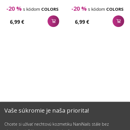
-20 %
-20 %
s kódom
COLORS
s kódom
COLORS
6,99 €
6,99 €
Vaše súkromie je naša priorita!
Chcete si užívať nechtovú kozmetiku NaniNails stále bez