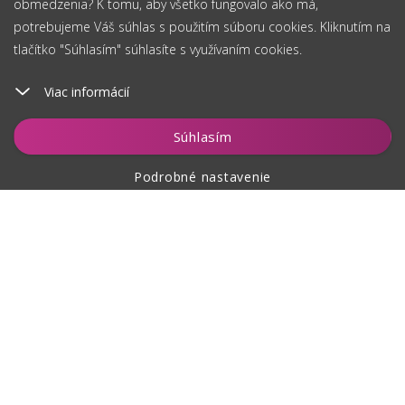
obmedzenia? K tomu, aby všetko fungovalo ako má,
potrebujeme Váš súhlas s použitím súboru cookies. Kliknutím na
tlačítko "Súhlasím" súhlasíte s využívaním cookies.
Viac informácií
Súhlasím
Podrobné nastavenie