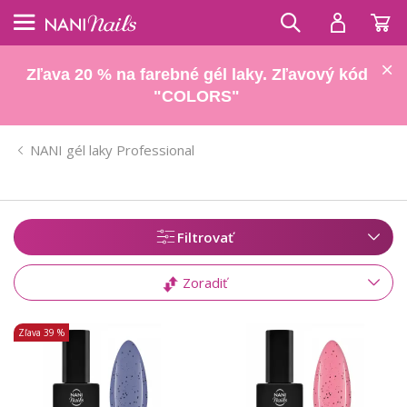
Zľava 20 % na farebné gél laky. Zľavový kód
"COLORS"
NANI gél laky Professional
Filtrovať
Zoradiť
Zľava
39 %