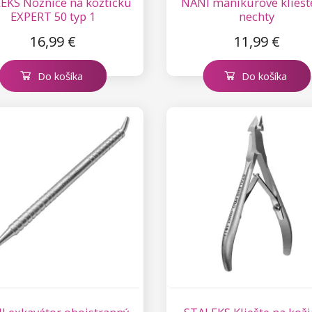
EKS Nožnice na kožtičku
NANI manikúrové kliešt
EXPERT 50 typ 1
nechty
16,99 €
11,99 €
Do košíka
Do košíka