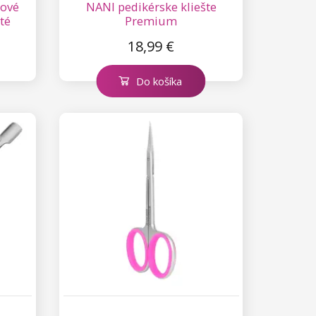
rové
NANI pedikérske kliešte
té
Premium
18,99 €
Do košíka