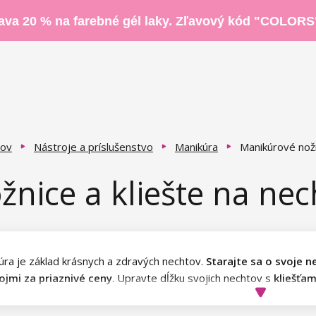
ava 20 % na farebné gél laky. Zľavový kód "COLORS
ov
Nástroje a príslušenstvo
Manikúra
Manikúrové nožn
žnice a kliešte na nec
úra je základ krásnych a zdravých nechtov.
Starajte sa o svoje 
ojmi za priaznivé ceny
. Upravte dĺžku svojich nechtov s
kliešťam
kúrovými nožnicami
, odstráňte nepekne vyzerajúcu kožičku
klie
si len vybrať napríklad lak na nechty od NaniNails a vaše nechty b