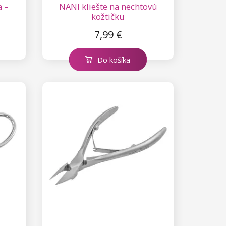
 –
NANI kliešte na nechtovú
kožtičku
7,99 €
Do košíka