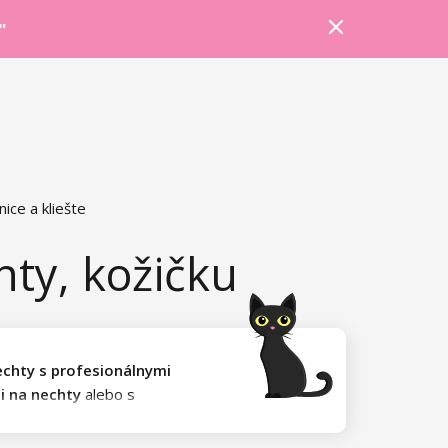
Prihlásiť sa
Košík
Poradňa
"
ice a kliešte
hty, kožičku
nechty s profesionálnymi
i na nechty
alebo s
šťami na kožičku
a potom už vám
udú dokonalé!