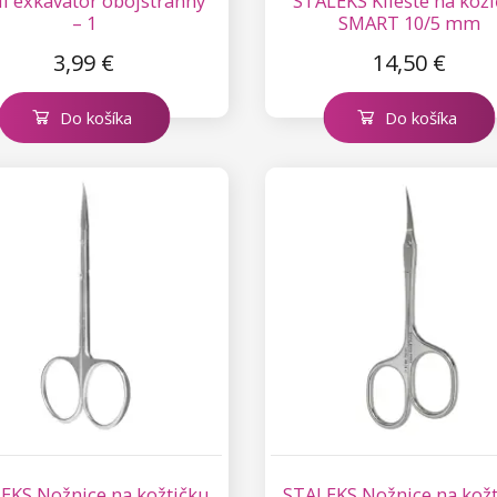
I exkavátor obojstranný
STALEKS Kliešte na kož
– 1
SMART 10/5 mm
3,99 €
14,50 €
Do košíka
Do košíka
EKS Nožnice na kožtičku
STALEKS Nožnice na kož