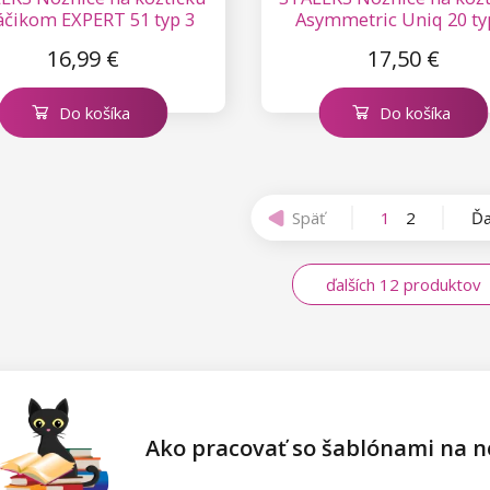
áčikom EXPERT 51 typ 3
Asymmetric Uniq 20 ty
16,99 €
17,50 €
Do košíka
Do košíka
Späť
1
2
Ďa
ďalších 12 produktov
Ako pracovať so šablónami na n