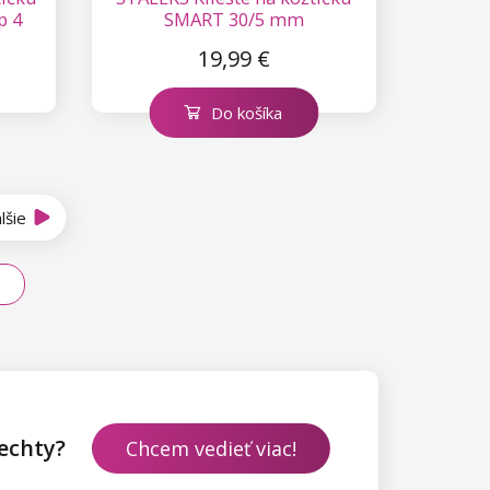
p 4
SMART 30/5 mm
19,99 €
Do košíka
lšie
echty?
Chcem vedieť viac!