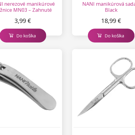
I nerezové manikúrové
NANI manikúrová sada
žnice MN03 – Zahnuté
Black
3,99 €
18,99 €
Do košíka
Do košíka