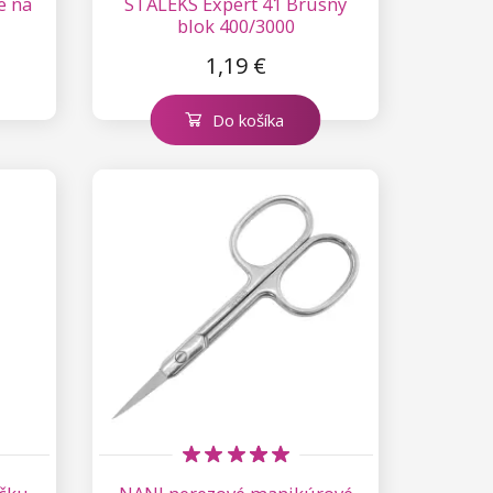
e na
STALEKS Expert 41 Brúsny
blok 400/3000
1,19 €
Do košíka