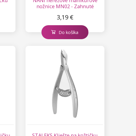
ičku
NANI nerezové manikúrové
nožnice MN02 - Zahnuté
3,19 €
Do košíka
tičku
STALEKS Kliešte na kožtičku