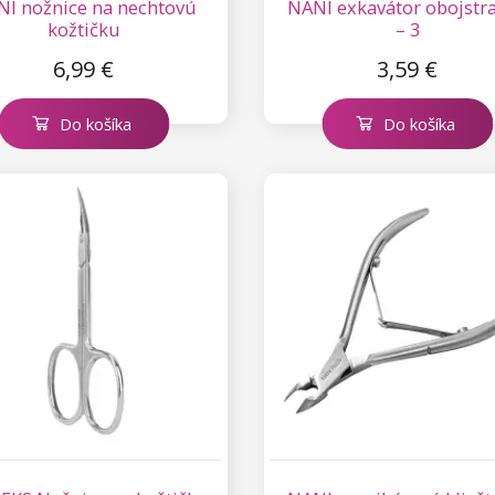
I nožnice na nechtovú
NANI exkavátor obojstr
kožtičku
– 3
6,99 €
3,59 €
Do košíka
Do košíka