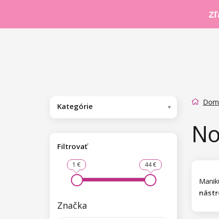
Zľ
Dom
Kategórie
No
Filtrovať
1 €
44 €
Manik
nástr
Značka
mani
stačí 