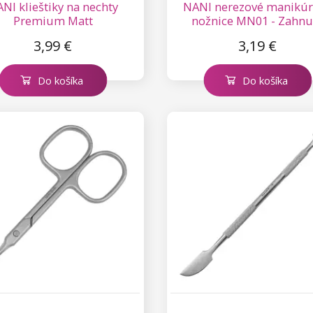
NI klieštiky na nechty
NANI nerezové manikú
Premium Matt
nožnice MN01 - Zahnu
3,99 €
3,19 €
Do košíka
Do košíka