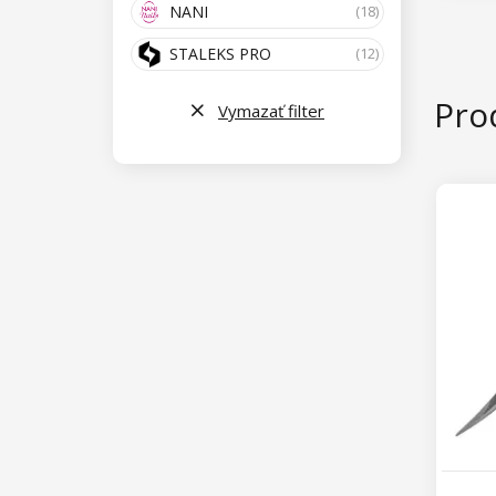
NANI
(18)
STALEKS PRO
(12)
Prod
Vymazať filter