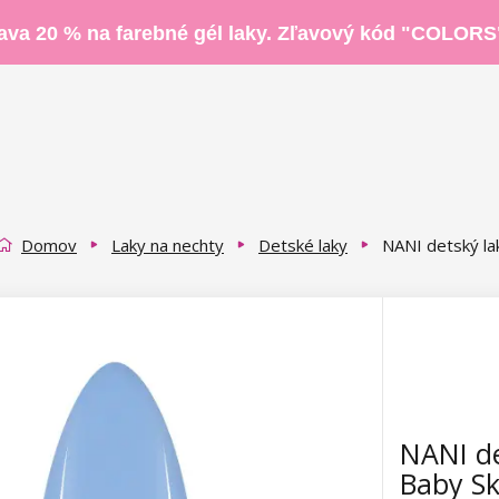
ava 20 % na farebné gél laky. Zľavový kód "COLORS
Domov
Laky na nechty
Detské laky
NANI detský la
NANI de
Baby S