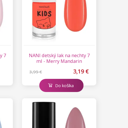
y 7
NANI detský lak na nechty 7
ml - Merry Mandarin
3,19 €
3,99 €
Do košíka