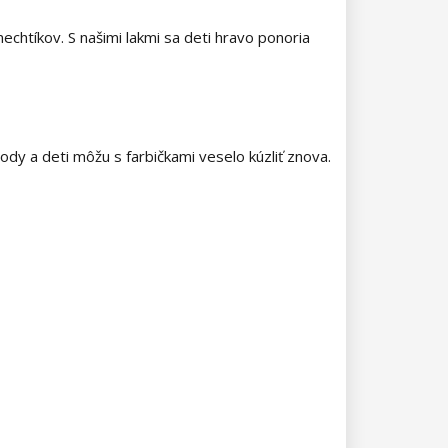
chtíkov. S našimi lakmi sa deti hravo ponoria
vody a deti môžu s farbičkami veselo kúzliť znova.