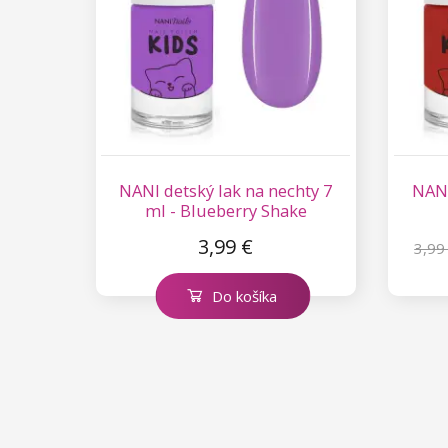
NANI detský lak na nechty 7
NANI
ml - Blueberry Shake
3,99 €
3,99
Do košíka