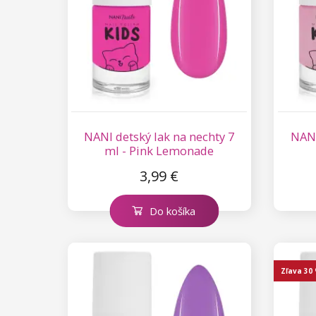
Kolekcia Princess
NANI detský lak na nechty 7
NANI
ml - Pink Lemonade
3,99 €
Do košíka
Zľava
30