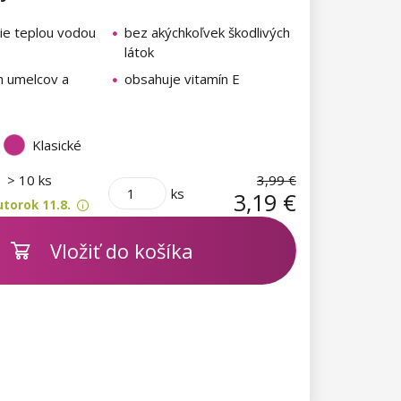
ie teplou vodou
bez akýchkoľvek škodlivých
látok
h umelcov a
obsahuje vitamín E
Klasické
m
> 10 ks
3,99 €
ks
3,19 €
torok 11.8.
Vložiť do košíka