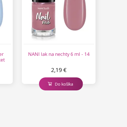
er
NANI lak na nechty 6 ml - 14
ket
2,19 €
Do košíka