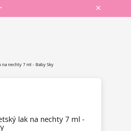
Prihlásiť sa
Košík
Poradňa
"
k na nechty 7 ml - Baby Sky
tský lak na nechty 7 ml -
ky