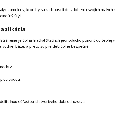
h umelcov, ktorí by sa radi pustili do zdobenia svojich malých ne
dinečný štýl!
aplikácia
dstránenie je úplná hračka! Stačí ich jednoducho ponoriť do teplej 
a vodnej báze, a preto sú pre deti úplne bezpečné.
nechty.
eplou vodou.
deliteľnou súčasťou ich tvorivého dobrodružstva!