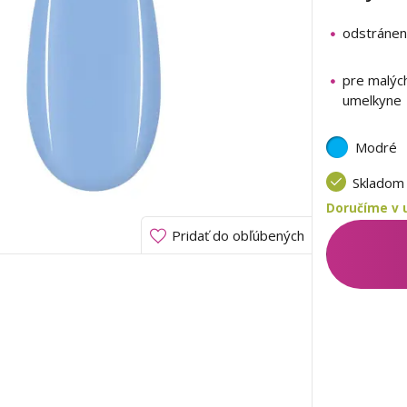
odstránen
pre malýc
umelkyne
Modré
Sklado
Doručíme v u
Pridať do obľúbených