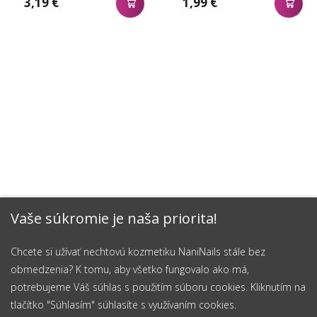
3,19 €
1,99 €
Vaše súkromie je naša priorita!
Chcete si užívať nechtovú kozmetiku NaniNails stále bez
obmedzenia? K tomu, aby všetko fungovalo ako má,
potrebujeme Váš súhlas s použitím súboru cookies. Kliknutím na
tlačítko "Súhlasím" súhlasíte s využívaním cookies.