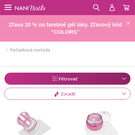
Zľava 20 % na farebné gél laky. Zľavový kód
"COLORS"
Pečiatková metóda
Filtrovať
Zoradiť