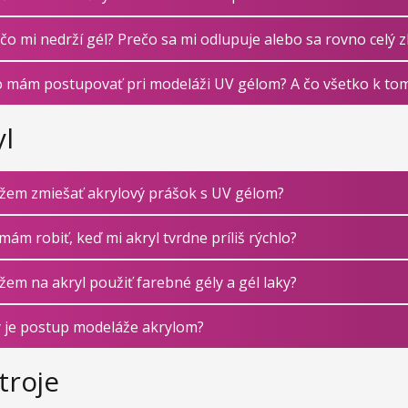
čo mi nedrží gél? Prečo sa mi odlupuje alebo sa rovno celý z
 mám postupovať pri modeláži UV gélom? A čo všetko k to
yl
em zmiešať akrylový prášok s UV gélom?
mám robiť, keď mi akryl tvrdne príliš rýchlo?
em na akryl použiť farebné gély a gél laky?
 je postup modeláže akrylom?
troje