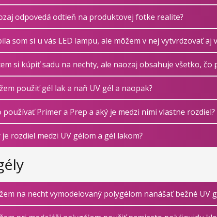
zaj odpovedá odtieň na produktovej fotke realite?
ila som si u vás LED lampu, ale môžem v nej vytvrdzovať aj 
em si kúpiť sadu na nechty, ale naozaj obsahuje všetko, čo
em použiť gél lak a naň UV gél a naopak?
 používať Primer a Prep a aký je medzi nimi vlastne rozdiel?
 je rozdiel medzi UV gélom a gél lakom?
gély
em na necht vymodelovaný polygélom nanášať bežné UV gél