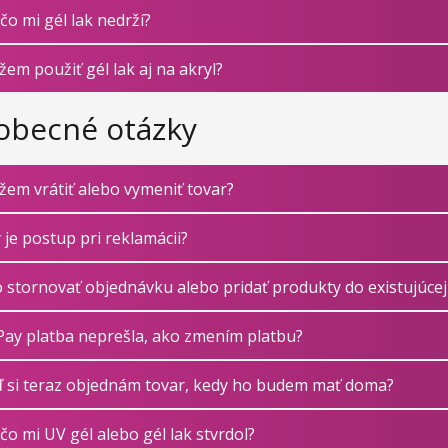
čo mi gél lak nedrží?
em použiť gél lak aj na akryl?
obecné otázky
em vrátiť alebo vymeniť tovar?
 je postup pri reklamácii?
 stornovať objednávku alebo pridať produkty do existujúce
ay platba neprešla, ako zmením platbu?
 si teraz objednám tovar, kedy ho budem mať doma?
čo mi UV gél alebo gél lak stvrdol?