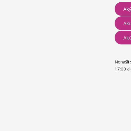
Aký
Akú
Akú
Nenašli
17:00 a