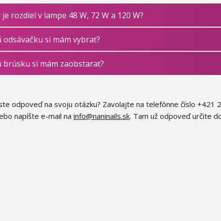
 je rozdiel v lampe 48 W, 72 W a 120 W?
 odsávačku si mám vybrať?
 brúsku si mám zaobstarať?
 ste odpoveď na svoju otázku? Zavolajte na telefónne číslo +421
lebo napíšte e-mail na
info@naninails.sk
. Tam už odpoveď určite d