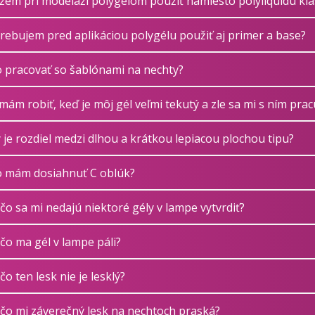
em pri modeláži polygélom použiť namiesto polyliquidu klas
rebujem pred aplikáciou polygélu použiť aj primer a base?
 pracovať so šablónami na nechty?
mám robiť, keď je môj gél veľmi tekutý a zle sa mi s ním prac
 je rozdiel medzi dlhou a krátkou lepiacou plochou tipu?
 mám dosiahnuť C oblúk?
čo sa mi nedajú niektoré gély v lampe vytvrdiť?
čo ma gél v lampe páli?
čo ten lesk nie je lesklý?
čo mi záverečný lesk na nechtoch praská?