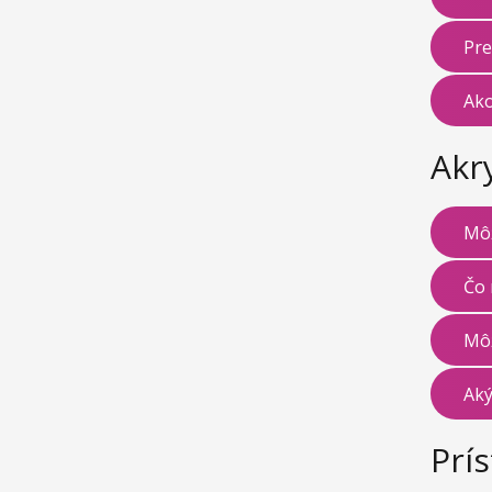
Pre
Ako
Akr
Môž
Čo 
Môž
Aký
Prís