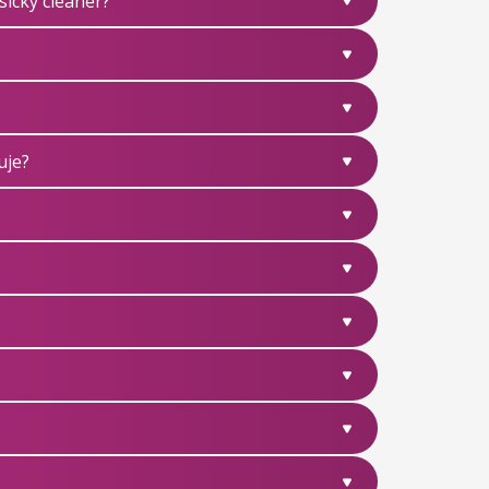
ický cleaner?
uje?