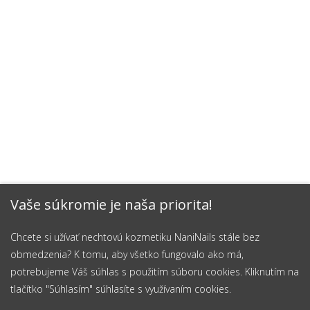
Vaše súkromie je naša priorita!
Chcete si užívať nechtovú kozmetiku NaniNails stále bez
obmedzenia? K tomu, aby všetko fungovalo ako má,
potrebujeme Váš súhlas s použitím súboru cookies. Kliknutím na
tlačítko "Súhlasím" súhlasíte s využívaním cookies.