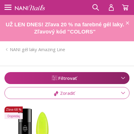
UŽ LEN DNES! Zľava 20 % na farebné gél laky.
Zľavový kód "COLORS"
NANI gél laky Amazing Line
Filtrovať
Zoradiť
Zľava
68 %
Dopredaj