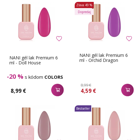
Zľava
49 %
Dopredaj
NANI gél lak Premium 6
NANI gél lak Premium 6
ml - Orchid Dragon
ml - Doll House
-20 %
s kódom
COLORS
8,99 €
8,99 €
4,59 €
Bestseller