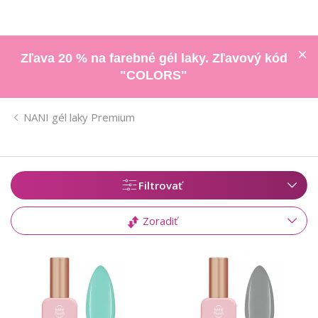
Zľava 20 % na farebné gél laky. Zľavový kód
"COLORS"
NANI gél laky Premium
Filtrovať
Zoradiť