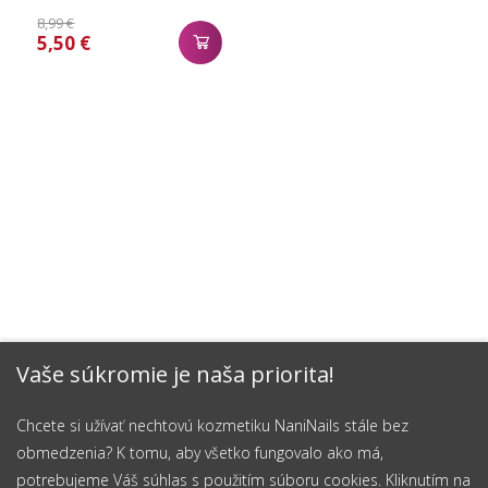
8,99 €
5,50 €
Vaše súkromie je naša priorita!
Chcete si užívať nechtovú kozmetiku NaniNails stále bez
obmedzenia? K tomu, aby všetko fungovalo ako má,
potrebujeme Váš súhlas s použitím súboru cookies. Kliknutím na