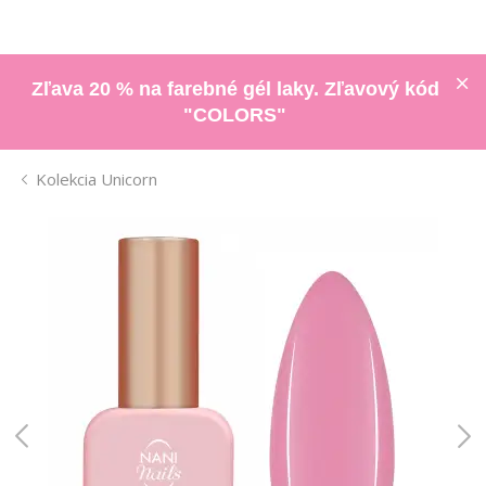
Zľava 20 % na farebné gél laky. Zľavový kód
"COLORS"
Kolekcia Unicorn