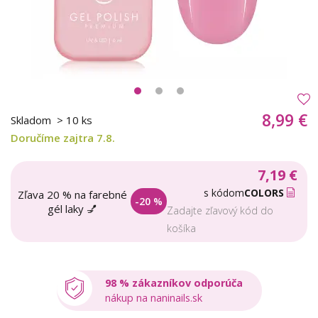
8,99 €
Skladom
> 10 ks
Doručíme zajtra 7.8.
7,19 €
s kódom
COLORS
Zľava 20 % na farebné
-20 %
gél laky 💅
Zadajte zľavový kód do
košíka
98 % zákazníkov odporúča
nákup na naninails.sk