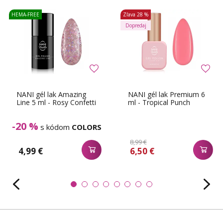
HEMA-FREE
Zľava
28 %
Dopredaj
NANI gél lak Amazing
NANI gél lak Premium 6
Line 5 ml - Rosy Confetti
ml - Tropical Punch
-20 %
s kódom
COLORS
8,99 €
4,99 €
6,50 €