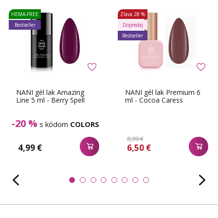
HEMA-FREE
Zľava
28 %
Bestseller
Dopredaj
Bestseller
NANI gél lak Amazing
NANI gél lak Premium 6
Line 5 ml - Berry Spell
ml - Cocoa Caress
-20 %
s kódom
COLORS
8,99 €
4,99 €
6,50 €