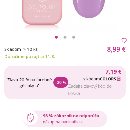
8,99 €
Skladom
> 10 ks
Doručíme pozajtra 11.8.
7,19 €
s kódom
COLORS
Zľava 20 % na farebné
-20 %
gél laky 💅
Zadajte zľavový kód do
košíka
98 % zákazníkov odporúča
nákup na naninails.sk