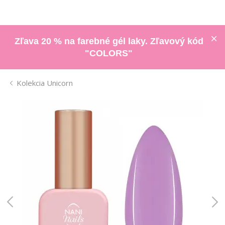
Zľava 20 % na farebné gél laky. Zľavový kód
"COLORS"
Kolekcia Unicorn