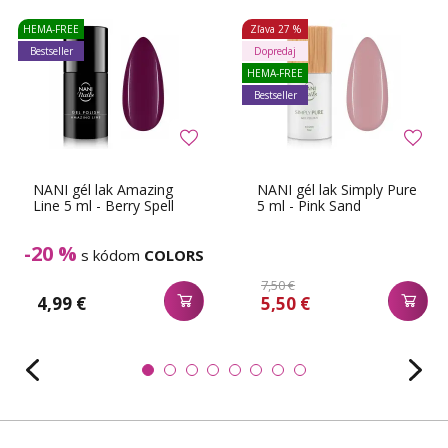
HEMA-FREE
Zľava
27 %
Bestseller
Dopredaj
HEMA-FREE
Bestseller
NANI gél lak Amazing
NANI gél lak Simply Pure
Line 5 ml - Berry Spell
5 ml - Pink Sand
-20 %
s kódom
COLORS
7,50 €
4,99 €
5,50 €