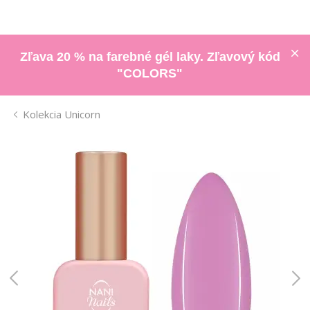
Zľava 20 % na farebné gél laky. Zľavový kód
"COLORS"
Kolekcia Unicorn