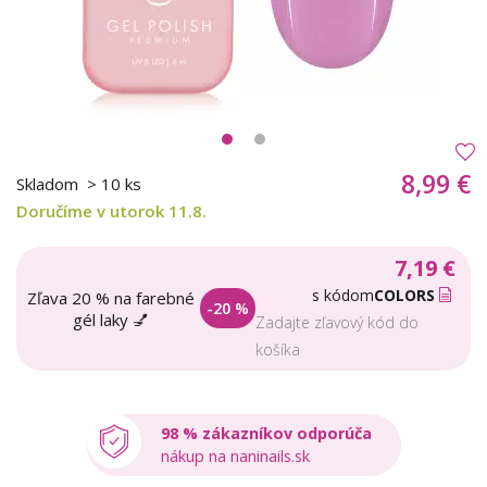
8,99 €
Skladom
> 10 ks
Doručíme v utorok 11.8.
7,19 €
s kódom
COLORS
Zľava 20 % na farebné
-20 %
gél laky 💅
Zadajte zľavový kód do
košíka
98 % zákazníkov odporúča
nákup na naninails.sk