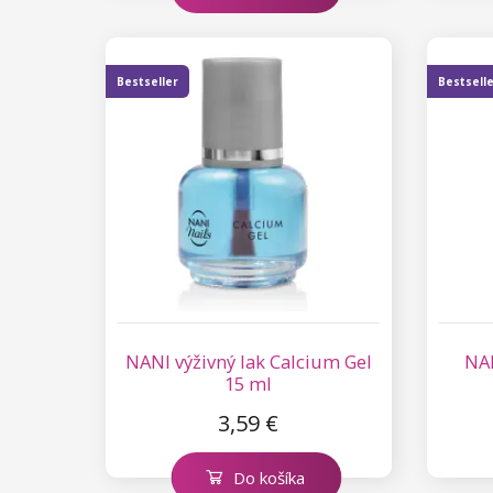
Kolekcia Princess
Bestseller
Bestsell
NANI výživný lak Calcium Gel
NAN
15 ml
3,59 €
Do košíka