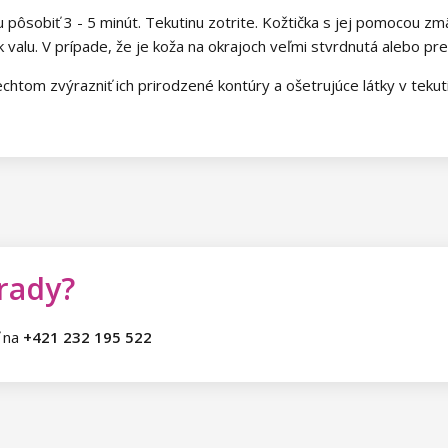
 ju pôsobiť 3 - 5 minút. Tekutinu zotrite. Kožtička s jej pomoco
 valu. V prípade, že je koža na okrajoch veľmi stvrdnutá alebo pre
tom zvýrazniť ich prirodzené kontúry a ošetrujúce látky v tekuti
 rady?
ť na
+421 232 195 522