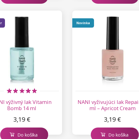
er
Novinka
I výživný lak Vitamin
NANI vyživujúci lak Repai
Bomb 14 ml
ml – Apricot Cream
3,19 €
3,19 €
Do košíka
Do košíka