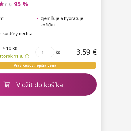
95 %
(18)
ml
zjemňuje a hydratuje
kožičku
e kontúry nechta
m
> 10 ks
3,59 €
ks
torok 11.8.
Viac kusov, lepšia cena
Vložiť do košíka