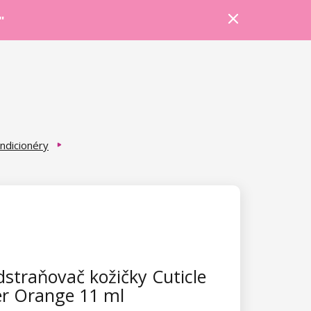
Prihlásiť sa
Košík
Poradňa
"
ondicionéry
straňovač kožičky Cuticle
r Orange 11 ml