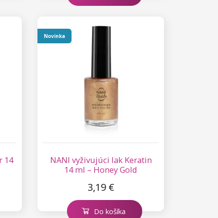
Novinka
r 14
NANI vyživujúci lak Keratin
14 ml – Honey Gold
3,19 €
Do košíka