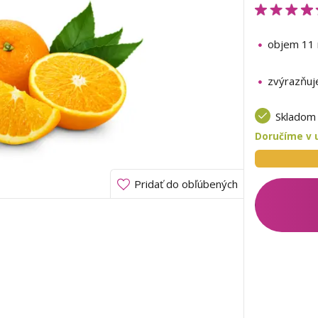
objem 11 
zvýrazňuj
Sklado
Doručíme v u
Pridať do obľúbených