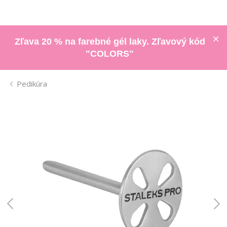
Zľava 20 % na farebné gél laky. Zľavový kód
"COLORS"
Pedikúra