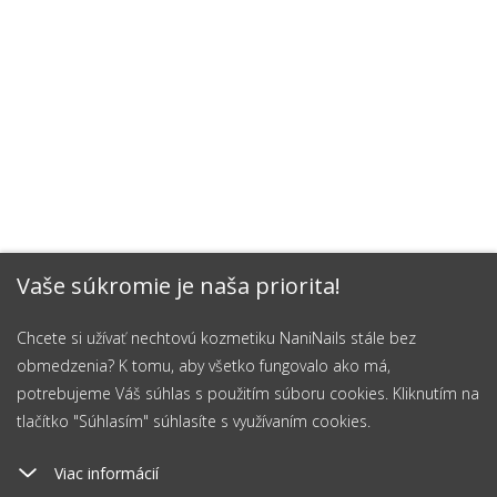
Vaše súkromie je naša priorita!
Chcete si užívať nechtovú kozmetiku NaniNails stále bez
obmedzenia? K tomu, aby všetko fungovalo ako má,
potrebujeme Váš súhlas s použitím súboru cookies. Kliknutím na
tlačítko "Súhlasím" súhlasíte s využívaním cookies.
Viac informácií