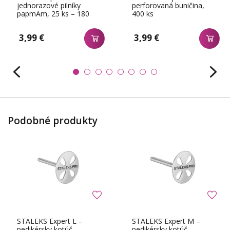
jednorazové pilníky
perforovaná buničina,
papmAm, 25 ks – 180
400 ks
3,99 €
3,99 €
Podobné produkty
STALEKS Expert L –
STALEKS Expert M –
pedikérsky kotúč
pedikérsky kotúč