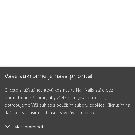
Vaše súkromie je naša priorita!
Chcete si užívať nechtovú kozmetiku NaniNails stále bez
obmedzenia? K tomu, aby všetko fungovalo ako má,
potrebujeme Váš súhlas s použitím súboru cookies. Kliknutím na
tlačítko "Súhlasím" súhlasíte s využívaním cookies.
Viac informácií