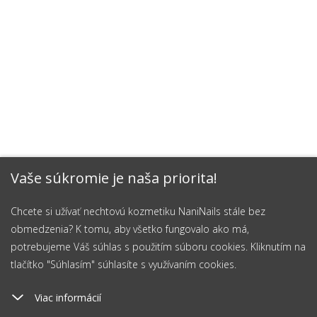
Vaše súkromie je naša priorita!
Chcete si užívať nechtovú kozmetiku NaniNails stále bez
obmedzenia? K tomu, aby všetko fungovalo ako má,
potrebujeme Váš súhlas s použitím súboru cookies. Kliknutím na
tlačítko "Súhlasím" súhlasíte s využívaním cookies.
Viac informácií