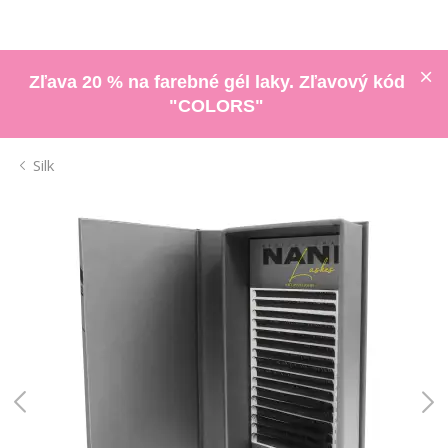
Zľava 20 % na farebné gél laky. Zľavový kód
"COLORS"
Silk