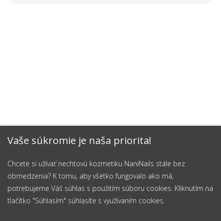
Vaše súkromie je naša priorita!
Chcete si užívať nechtovú kozmetiku NaniNails stále bez
obmedzenia? K tomu, aby všetko fungovalo ako má,
potrebujeme Váš súhlas s použitím súboru cookies. Kliknutím na
tlačítko "Súhlasím" súhlasíte s využívaním cookies.