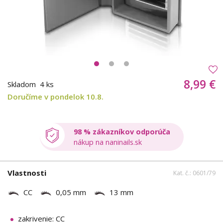
8,99 €
Skladom
4 ks
Doručíme v pondelok 10.8.
98 % zákazníkov odporúča
nákup na naninails.sk
Vlastnosti
Kat. č.: 0601/79
CC
0,05 mm
13 mm
zakrivenie: CC