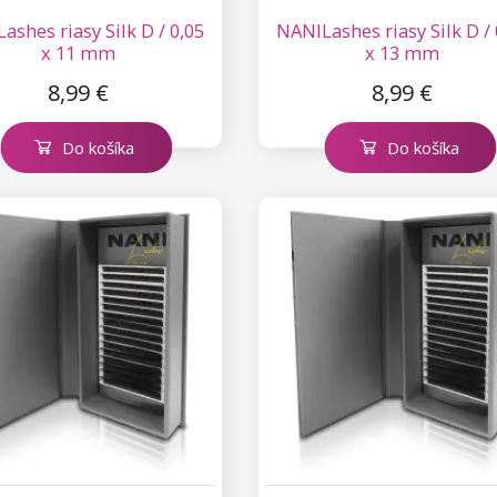
ashes riasy Silk D / 0,05
NANILashes riasy Silk D / 
x 11 mm
x 13 mm
8,99 €
8,99 €
Do košíka
Do košíka