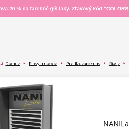
ava 20 % na farebné gél laky. Zľavový kód "COLORS
Domov
Riasy a obočie
Predlžovanie rias
Riasy
NANILas