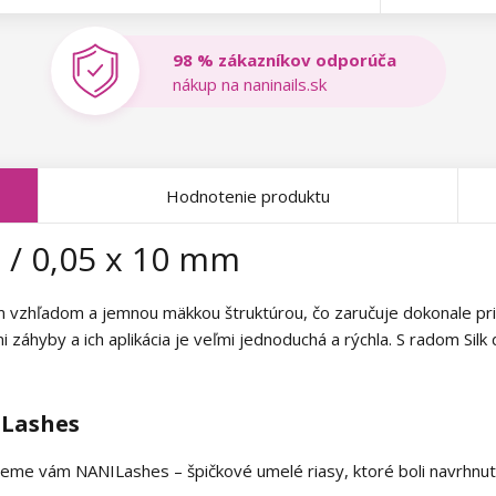
98 % zákazníkov odporúča
nákup na naninails.sk
Hodnotenie produktu
D / 0,05 x 10 mm
 vzhľadom a jemnou mäkkou štruktúrou, čo zaručuje dokonale pri
 záhyby a ich aplikácia je veľmi jednoduchá a rýchla. S radom Sil
ILashes
me vám NANILashes – špičkové umelé riasy, ktoré boli navrhnuté t