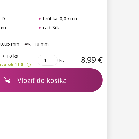
: D
hrúbka: 0,05 mm
 mm
rad: Silk
0,05 mm
10 mm
m
> 10 ks
8,99 €
ks
torok 11.8.
Vložiť do košíka