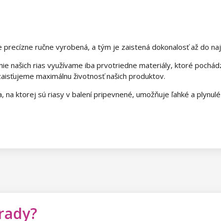
 je precízne ručne vyrobená, a tým je zaistená dokonalosť až do na
ie našich rias využívame iba prvotriedne materiály, ktoré pochá
 zaisťujeme maximálnu životnosť našich produktov.
, na ktorej sú riasy v balení pripevnené, umožňuje ľahké a plynulé vy
 rady?