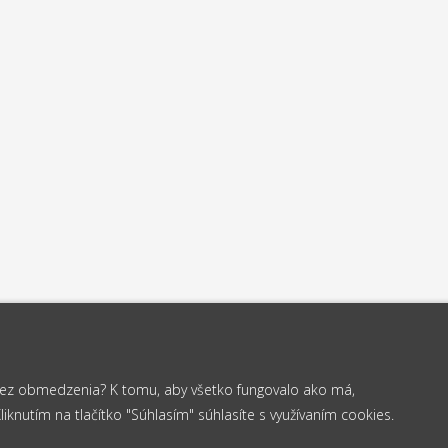
 bez obmedzenia? K tomu, aby všetko fungovalo ako má,
knutím na tlačítko "Súhlasím" súhlasíte s využívaním cookies.