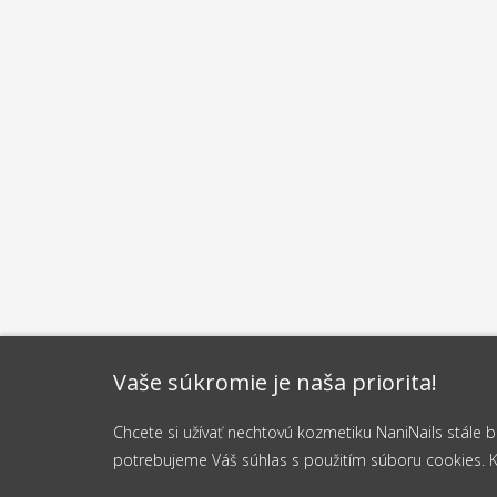
Vaše súkromie je naša priorita!
Chcete si užívať nechtovú kozmetiku NaniNails stále
potrebujeme Váš súhlas s použitím súboru cookies. Kli