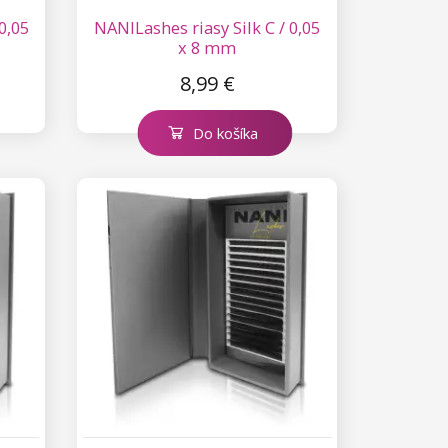
0,05
NANILashes riasy Silk C / 0,05
x 8 mm
8,99 €
Do košíka