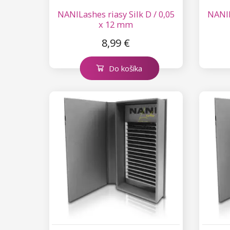
Kolekcia Princess
Príslušenstvo na riasy
NANILashes riasy Silk D / 0,05
NANIL
x 12 mm
8,99 €
Do košíka