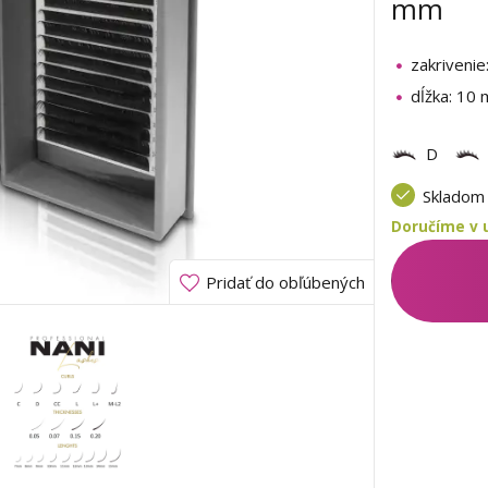
mm
zakrivenie
dĺžka: 10
D
Sklado
Doručíme v u
Pridať do obľúbených