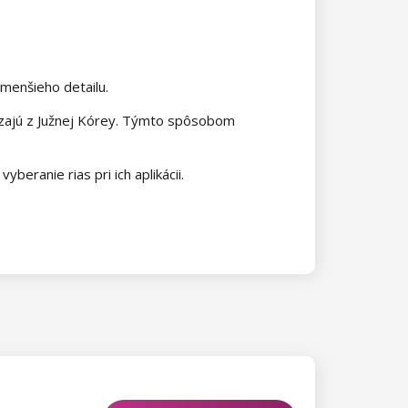
jmenšieho detailu.
dzajú z Južnej Kórey. Týmto spôsobom
beranie rias pri ich aplikácii.