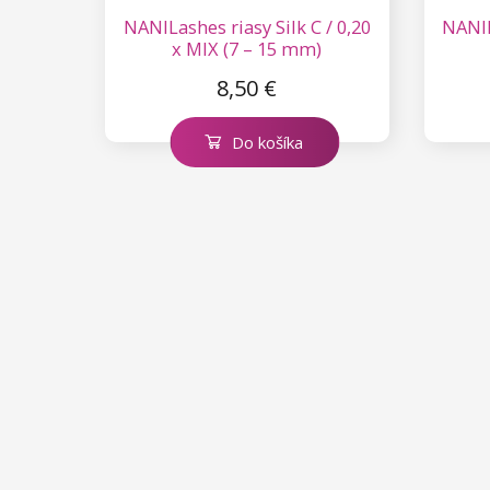
NANILashes riasy Silk C / 0,20
NANIL
x MIX (7 – 15 mm)
8,50 €
Do košíka