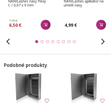
NANILashes riasy Flexy
NANILashes aplikátor na
C / 0,07 x 9 mm
umelé riasy
7,99 €
6,50 €
4,99 €
Podobné produkty