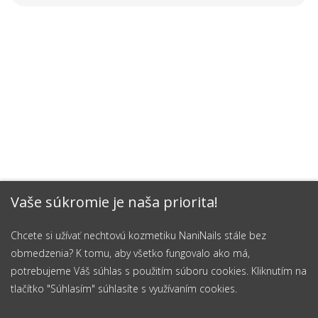
Vaše súkromie je naša priorita!
Chcete si užívať nechtovú kozmetiku NaniNails stále bez
obmedzenia? K tomu, aby všetko fungovalo ako má,
potrebujeme Váš súhlas s použitím súboru cookies. Kliknutím na
tlačítko "Súhlasím" súhlasíte s využívaním cookies.