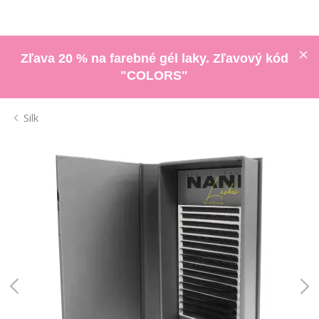
Zľava 20 % na farebné gél laky. Zľavový kód
"COLORS"
Silk