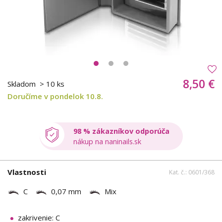
8,50 €
Skladom
> 10 ks
Doručíme v pondelok 10.8.
98 % zákazníkov odporúča
nákup na naninails.sk
Vlastnosti
Kat. č.: 0601/368
C
0,07 mm
Mix
zakrivenie: C