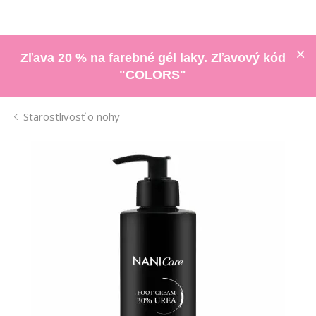
Zľava 20 % na farebné gél laky. Zľavový kód
"COLORS"
Starostlivosť o nohy