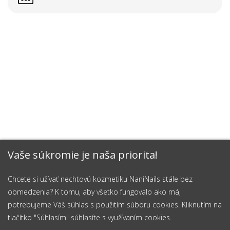
Vaše súkromie je naša priorita!
Chcete si užívať nechtovú kozmetiku NaniNails stále bez
obmedzenia? K tomu, aby všetko fungovalo ako má,
potrebujeme Váš súhlas s použitím súboru cookies. Kliknutím na
tlačítko "Súhlasím" súhlasíte s využívaním cookies.