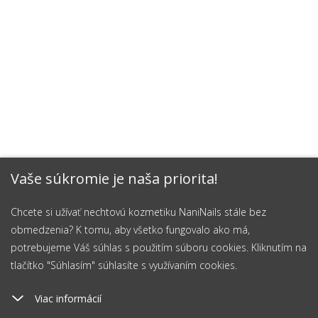
Vaše súkromie je naša priorita!
Chcete si užívať nechtovú kozmetiku NaniNails stále bez
obmedzenia? K tomu, aby všetko fungovalo ako má,
potrebujeme Váš súhlas s použitím súboru cookies. Kliknutím na
tlačítko "Súhlasím" súhlasíte s využívaním cookies.
Viac informácií