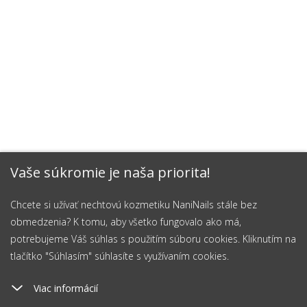
Vaše súkromie je naša priorita!
Chcete si užívať nechtovú kozmetiku NaniNails stále bez
obmedzenia? K tomu, aby všetko fungovalo ako má,
potrebujeme Váš súhlas s použitím súboru cookies. Kliknutím na
tlačítko "Súhlasím" súhlasíte s využívaním cookies.
Viac informácií