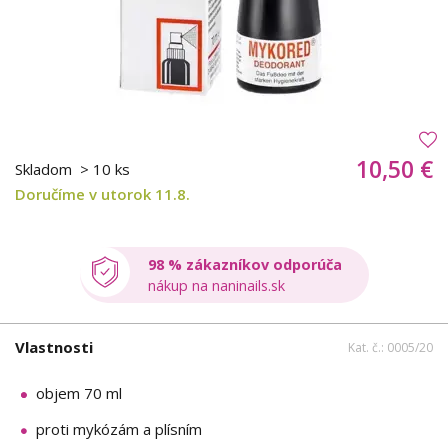
10,50 €
Skladom
> 10 ks
Doručíme v utorok 11.8.
98 % zákazníkov odporúča
nákup na naninails.sk
Vlastnosti
Kat. č.: 0005/20
objem 70 ml
proti mykózám a plísním