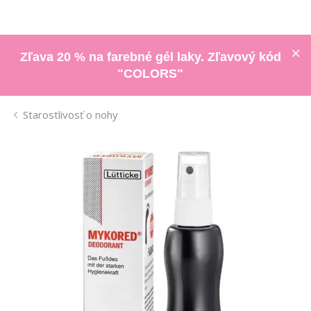
Zľava 20 % na farebné gél laky. Zľavový kód
"COLORS"
Starostlivosť o nohy