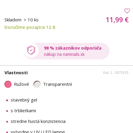
11,99 €
Skladom
> 10 ks
Doručíme pozajtra 12.8.
98 % zákazníkov odporúča
nákup na naninails.sk
Vlastnosti
Kat. č.: 0070/35
Ružové
Transparentní
stavebný gel
s trblietkami
stredne hustá konzistencia
vytvrdne v UV i LED lampe