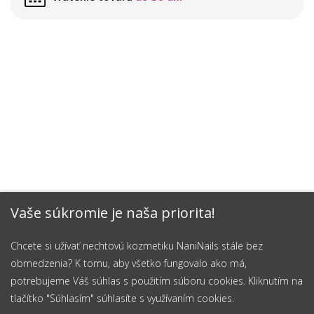
Vaše súkromie je naša priorita!
Chcete si užívať nechtovú kozmetiku NaniNails stále bez
obmedzenia? K tomu, aby všetko fungovalo ako má,
potrebujeme Váš súhlas s použitím súboru cookies. Kliknutím na
tlačítko "Súhlasím" súhlasíte s využívaním cookies.