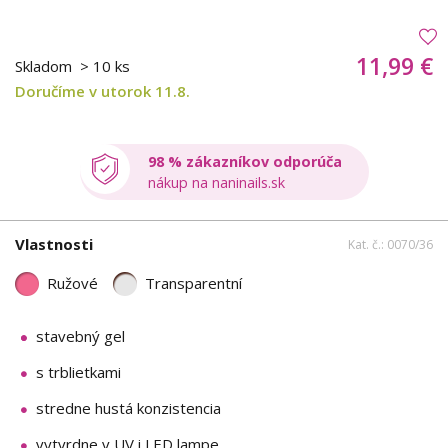
11,99 €
Skladom
> 10 ks
Doručíme v utorok 11.8.
98 % zákazníkov odporúča
nákup na naninails.sk
Vlastnosti
Kat. č.: 0070/36
Ružové
Transparentní
stavebný gel
s trblietkami
stredne hustá konzistencia
vytvrdne v UV i LED lampe