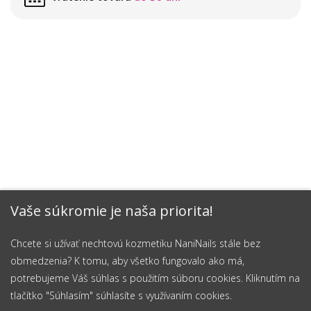
Vaše súkromie je naša priorita!
Chcete si užívať nechtovú kozmetiku NaniNails stále bez
obmedzenia? K tomu, aby všetko fungovalo ako má,
potrebujeme Váš súhlas s použitím súboru cookies. Kliknutím na
tlačítko "Súhlasím" súhlasíte s využívaním cookies.