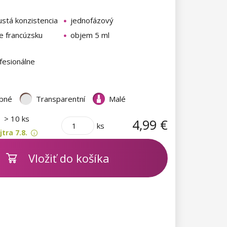
ustá konzistencia
jednofázový
e francúzsku
objem 5 ml
fesionálne
bné
Transparentní
Malé
m
> 10 ks
4,99 €
ks
tra 7.8.
Vložiť do košíka