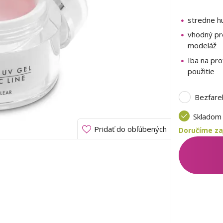
stredne h
vhodný pr
modeláž
Iba na pro
použitie
Bezfare
Sklado
Pridať do obľúbených
Doručíme zaj