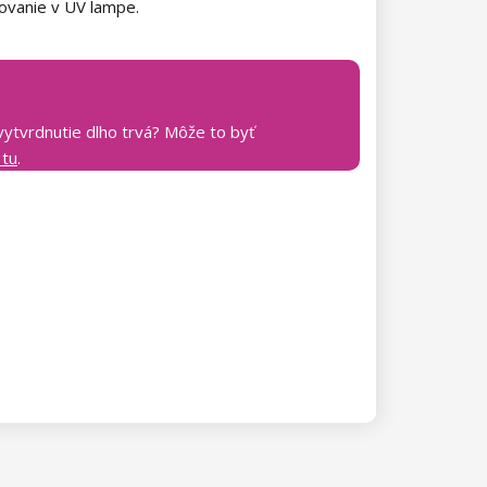
zovanie v UV lampe.
vytvrdnutie dlho trvá? Môže to byť
 tu
.