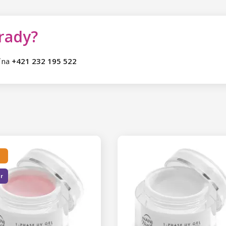
 rady?
ť na
+421 232 195 522
er