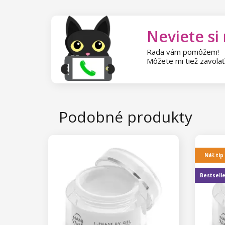
Kolekcia Princess
Circus
Aluminium Flakes
Neviete si
Star Flakes
Rada vám pomôžem!
Môžete mi tiež zavola
Podobné produkty
Náš tip
Bestsell