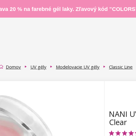
ava 20 % na farebné gél laky. Zľavový kód "COLORS
Domov
UV gély
Modelovacie UV gély
Classic Line
NANI UV
Clear