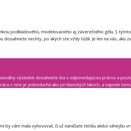
 funkciu podkladového, modelovacieho aj záverečného gélu. S tý
dosiahnete nechty, po akých ste vždy túžili. Je len na vás, akú zvo
sionálny výsledok dosiahnete iba s odpovedajúcou prácou a postu
ráca s nimi je jednoduchá ako pri klasických lakoch, a napriek tom
mi by vám mala vyhovovať, či už nanášate tenšiu alebo silnejšiu vr