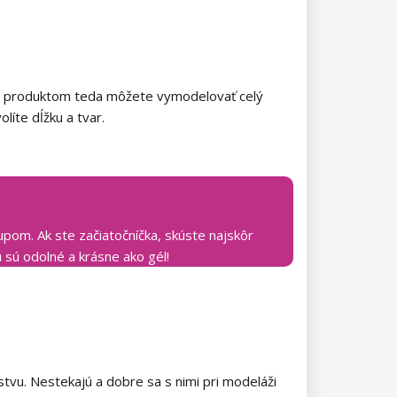
mto produktom teda môžete vymodelovať celý
líte dĺžku a tvar.
pom. Ak ste začiatočníčka, skúste najskôr
u sú odolné a krásne ako gél!
stvu. Nestekajú a dobre sa s nimi pri modeláži