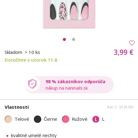
3,99 €
Skladom
> 10 ks
Doručíme v utorok 11.8.
98 % zákazníkov odporúča
nákup na naninails.sk
Vlastnosti
Kat. č.: 0141/80
Telové
Čierne
Ružové
L
kvalitné umelé nechty