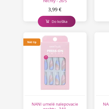
nechty - 26/S
Kolekcia Princess
3,99 €
Do košíka
Náš tip
NANI umelé nalepovacie
NA
nechty - 34/L