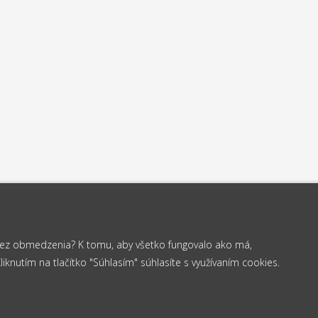
 bez obmedzenia? K tomu, aby všetko fungovalo ako má,
knutím na tlačítko "Súhlasím" súhlasíte s využívaním cookies.