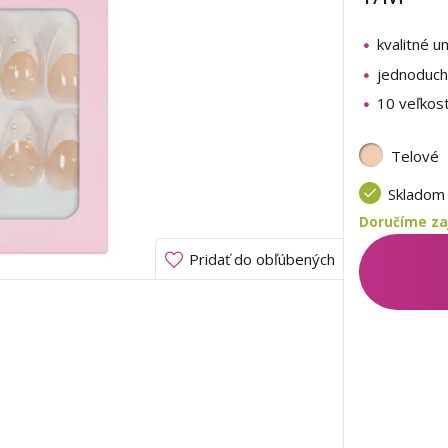
kvalitné u
jednoduchá
10 veľkost
Telové
Sklado
Doručíme zaj
Pridať do obľúbených