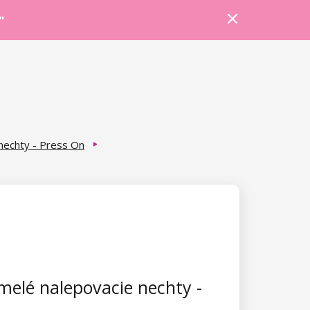
Prihlásiť sa
Košík
Poradňa
"
nechty - Press On
elé nalepovacie nechty -