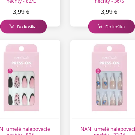
nechty - 82/L
nechty - 36/S
3,99 €
3,99 €
Do košíka
Do košíka
NI umelé nalepovacie
NANI umelé nalepovac
nechty - 80/L
nechty - 32/M