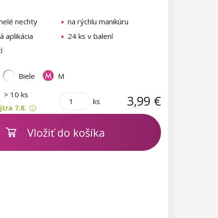
melé nechty
na rýchlu manikúru
 aplikácia
24 ks v balení
í
Biele
M
m
> 10 ks
3,99 €
ks
tra 7.8.
Vložiť do košíka