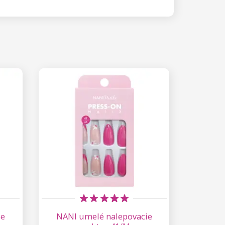
ie
NANI umelé nalepovacie