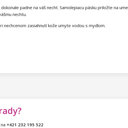
 dokonale padne na váš necht. Samolepiacu pásku priložte na ume
k vášmu nechtu.
ri nechcenom zasiahnutí kože umyte vodou s mydlom.
 rady?
ť na
+421 232 195 522