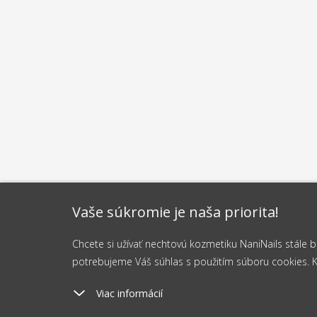
Vaše súkromie je naša priorita!
Chcete si užívať nechtovú kozmetiku NaniNails stále
potrebujeme Váš súhlas s použitím súboru cookies. Kli
Viac informácií