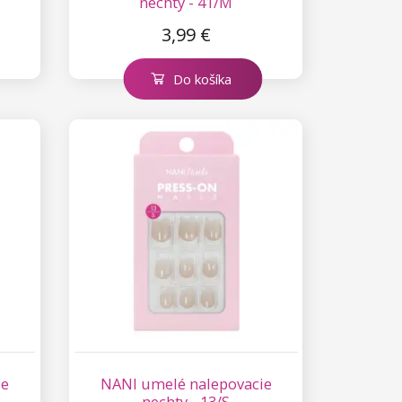
nechty - 41/M
3,99 €
Do košíka
ie
NANI umelé nalepovacie
nechty - 13/S