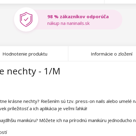
98 % zákazníkov odporúča
nákup na naninails.sk
Hodnotenie produktu
Informácie o zložení
e nechty - 1/M
tne krásne nechty? Riešením sú tzv. press-on nails alebo umelé 
 príležitosť a ich aplikácia je veľmi ľahká!
najdlhšiu manikúru? Môžete ich na prírodnú manikúru jednoducho
ostí