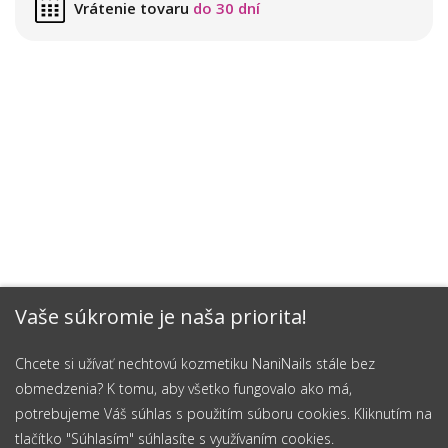
Vrátenie tovaru
do 30 dní
Vaše súkromie je naša priorita!
Chcete si užívať nechtovú kozmetiku NaniNails stále bez
obmedzenia? K tomu, aby všetko fungovalo ako má,
potrebujeme Váš súhlas s použitím súboru cookies. Kliknutím na
tlačítko "Súhlasím" súhlasíte s využívaním cookies.