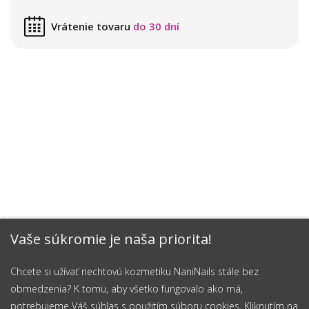
Vrátenie tovaru
do 30 dní
Vaše súkromie je naša priorita!
Chcete si užívať nechtovú kozmetiku NaniNails stále bez
obmedzenia? K tomu, aby všetko fungovalo ako má,
potrebujeme Váš súhlas s použitím súboru cookies. Kliknutím na