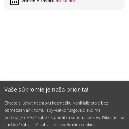
Vrátenie tovaru
do 30 dní
Vaše súkromie je naša priorita!
Chcete si užívať nechtovú kozmetiku NaniNails stále bez
obmedzenia? K tomu, aby všetko fungovalo ako má,
potrebujeme Váš súhlas s použitím súboru cookies. Kliknutím na
tlačítko "Súhlasím" súhlasíte s využívaním cookies.