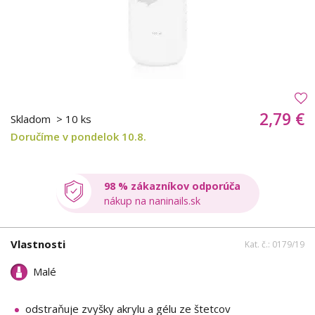
2,79 €
Skladom
> 10 ks
Doručíme v pondelok 10.8.
98 % zákazníkov odporúča
nákup na naninails.sk
Vlastnosti
Kat. č.: 0179/19
Malé
odstraňuje zvyšky akrylu a gélu ze štetcov