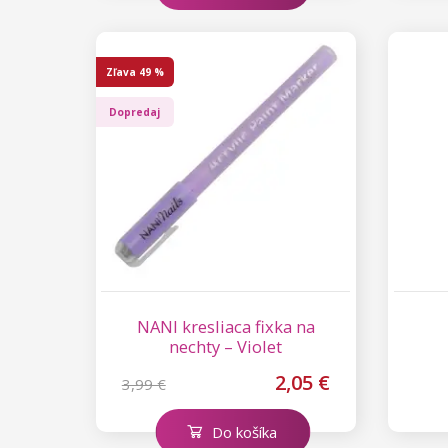
Zľava
49 %
Dopredaj
NANI kresliaca fixka na
nechty – Violet
2,05 €
3,99 €
Do košíka