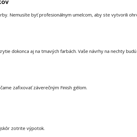
kov
rby. Nemusíte byť profesionálnym umelcom, aby ste vytvorili ohro
krytie dokonca aj na tmavých farbách. Vaše návrhy na nechty budú 
účame zafixovať záverečným Finish gélom.
skôr zotrite výpotok.