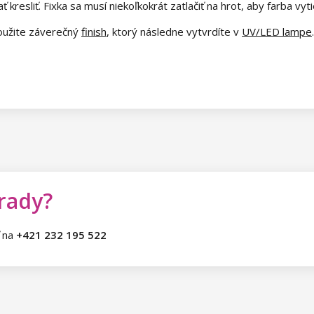
kresliť. Fixka sa musí niekoľkokrát zatlačiť na hrot, aby farba vyti
použite záverečný
finish
, ktorý následne vytvrdíte v
UV/LED lampe
.
 rady?
ť na
+421 232 195 522