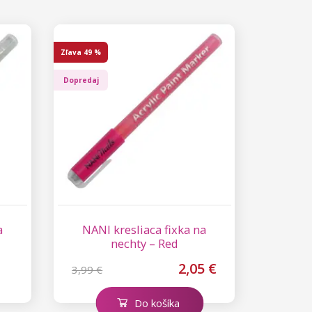
Zľava
49 %
Dopredaj
a
NANI kresliaca fixka na
nechty – Red
2,05 €
3,99 €
Do košíka