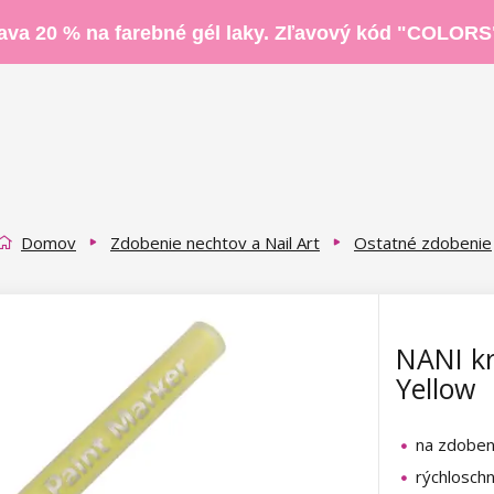
ava 20 % na farebné gél laky. Zľavový kód "COLORS
Domov
Zdobenie nechtov a Nail Art
Ostatné zdobenie
NANI kr
Yellow
na zdoben
rýchlosch