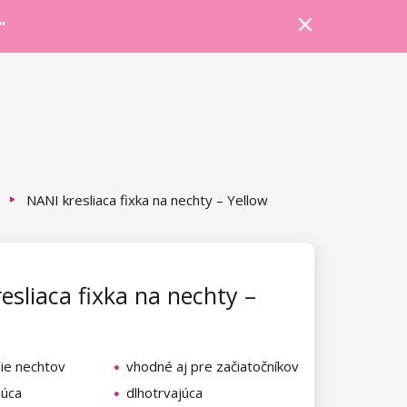
Prihlásiť sa
Košík
Poradňa
"
NANI kresliaca fixka na nechty – Yellow
esliaca fixka na nechty –
ie nechtov
vhodné aj pre začiatočníkov
núca
dlhotrvajúca