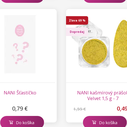
Zľava
69 %
Dopredaj
NANI Šťastíčko
NANI kašmírový prášo
Velvet 1,5 g - 7
0,79 €
0,4
1,59 €
Do košíka
Do košíka