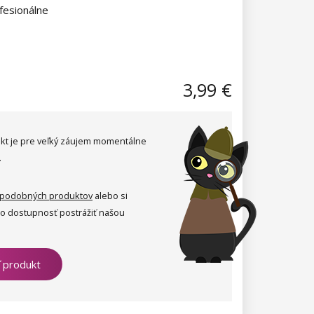
fesionálne
3,99 €
kt je pre veľký záujem momentálne
.
podobných produktov
alebo si
ho dostupnosť postrážiť našou
ť produkt