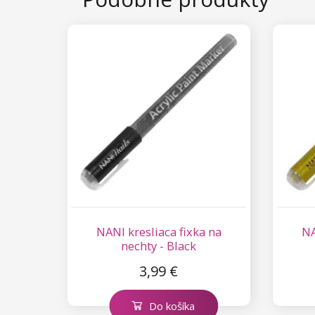
Kolekcia Princess
Príslušenstvo na predlžovanie
Gelové farby na riasy a obočie
rias
Príslušenstvo na riasy
NANI kresliaca fixka na
NA
nechty - Black
3,99 €
Do košíka