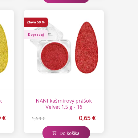
Zľava
59 %
Dopredaj
k
NANI kašmírový prášok
Velvet 1,5 g - 16
9 €
0,65 €
1,59 €
Do košíka