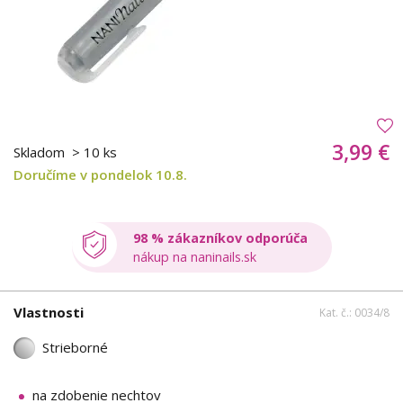
3,99 €
Skladom
> 10 ks
Doručíme v pondelok 10.8.
98 % zákazníkov odporúča
nákup na naninails.sk
Vlastnosti
Kat. č.: 0034/8
Strieborné
na zdobenie nechtov