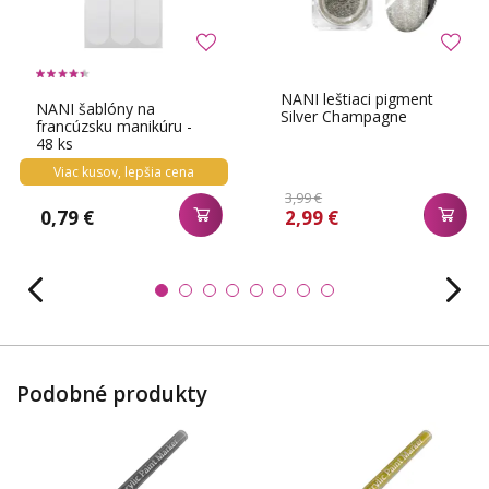
NANI leštiaci pigment
NANI šablóny na
Silver Champagne
francúzsku manikúru -
48 ks
Viac kusov, lepšia cena
3,99 €
0,79 €
2,99 €
Podobné produkty