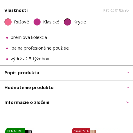
Vlastnosti
Kat. č.: 0183/96
Ružové
Klasické
Krycie
prémiová kolekcia
iba na profesionálne použitie
výdrž až 5 týždňov
Popis produktu
Hodnotenie produktu
Informácie o zložení
HEMA-FREE
Zľava
39 %