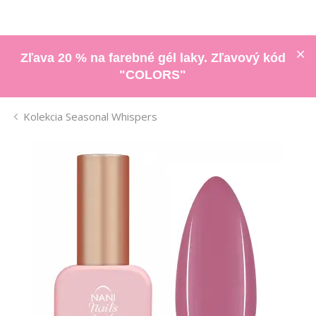
Zľava 20 % na farebné gél laky. Zľavový kód
"COLORS"
Kolekcia Seasonal Whispers