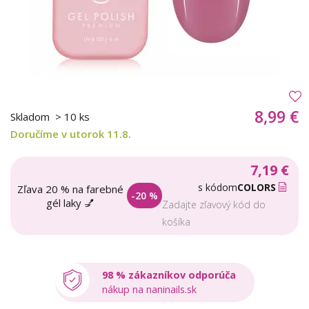
8,99 €
Skladom
> 10 ks
Doručíme v utorok 11.8.
7,19 €
s kódom
COLORS
Zľava 20 % na farebné
-20 %
gél laky 💅
Zadajte zľavový kód do
košíka
98 % zákazníkov odporúča
nákup na naninails.sk