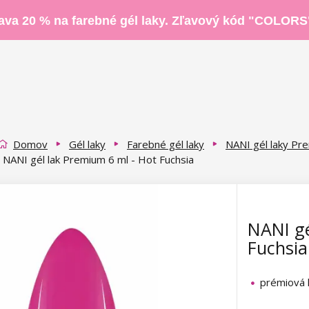
ava 20 % na farebné gél laky. Zľavový kód "COLORS
Domov
Gél laky
Farebné gél laky
NANI gél laky Pr
NANI gél lak Premium 6 ml - Hot Fuchsia
NANI gé
Fuchsia
prémiová 