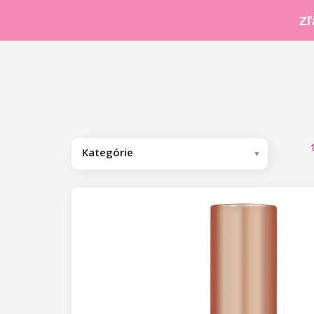
Zľ
Kategórie
Odporúčame
Kolekcia by Nikol Leitgeb
Gél laky
Base/Finish gél laky
Base gél laky
Farebné gél laky