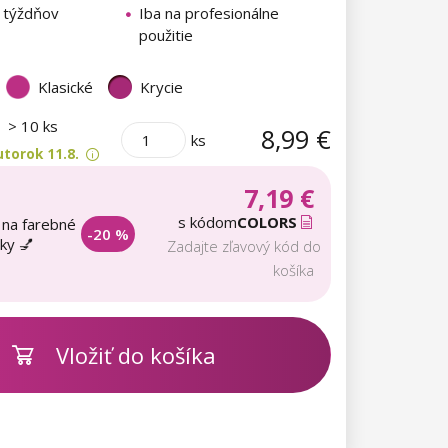
5 týždňov
Iba na profesionálne
použitie
Klasické
Krycie
m
> 10 ks
8,99 €
ks
torok 11.8.
7,19 €
s kódom
COLORS
 na farebné
-20 %
aky 💅
Zadajte zľavový kód do
košíka
Vložiť do košíka