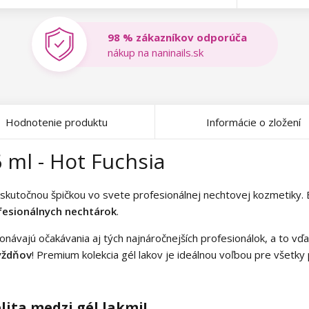
98 % zákazníkov odporúča
nákup na naninails.sk
Hodnotenie produktu
Informácie o zložení
 ml - Hot Fuchsia
skutočnou špičkou vo svete profesionálnej nechtovej kozmetiky. Bo
esionálnych nechtárok
.
konávajú očakávania aj tých najnáročnejších profesionálok, a to vď
týždňov
! Premium kolekcia gél lakov je ideálnou voľbou pre všetky
lita medzi gél lakmi!