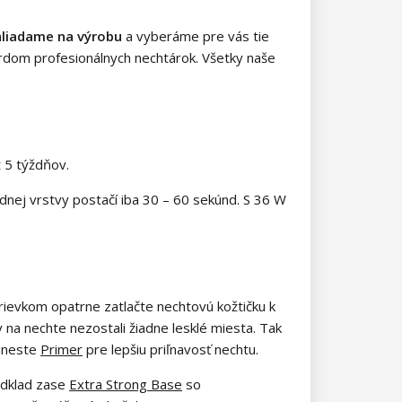
hliadame na výrobu
a vyberáme pre vás tie
dardom profesionálnych nechtárok. Všetky naše
ž 5 týždňov.
nej vrstvy postačí iba 30 – 60 sekúnd. S 36 W
ievkom opatrne zatlačte nechtovú kožtičku k
 na nechte nezostali žiadne lesklé miesta. Tak
aneste
Primer
pre lepšiu priľnavosť nechtu.
odklad zase
Extra Strong Base
so