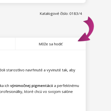
Katalogové číslo: 0183/4
Môže sa hodiť
li starostlivo navrhnuté a vyvinuté tak, aby
aka ich
výnimočnej pigmentácii
a perfektnému
 profesionálky, ktoré chcú vo svojom salóne