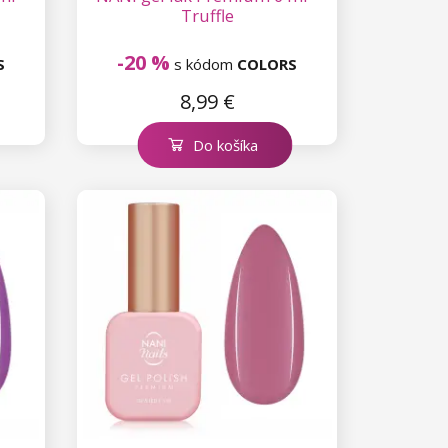
Truffle
-20 %
S
s kódom
COLORS
8,99 €
Do košíka