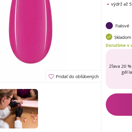
výdrž až 
Fialové
Sklado
Doručíme v u
Zľava 20 %
gél l
Pridať do obľúbených