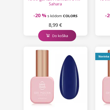
Sahara
-20 %
-
s kódom
COLORS
8,99 €
Do košíka
Novinka