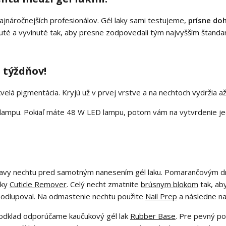
najnáročnejších profesionálov. Gél laky sami testujeme,
prísne do
rhnuté a vyvinuté tak, aby presne zodpovedali tým najvyšším štan
 týždňov!
kvelá pigmentácia. Kryjú už v prvej vrstve a na nechtoch vydržia a
 lampu. Pokiaľ máte 48 W LED lampu, potom vám na vytvrdenie jed
pravy nechtu pred samotným nanesením gél laku. Pomarančovým dr
čky
Cuticle Remover
. Celý necht zmatnite
brúsnym blokom
tak, aby
u odlupoval. Na odmastenie nechtu použite
Nail Prep
a následne n
 podklad odporúčame kaučukový gél lak
Rubber Base
. Pre pevný p