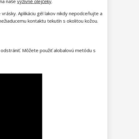
 na naše
výživné olejčeky
.
 vrásky. Aplikáciu gél lakov nikdy nepodceňujte a
nežiaducemu kontaktu tekutín s okolitou kožou.
e odstrániť. Môžete použiť alobalovú metódu s