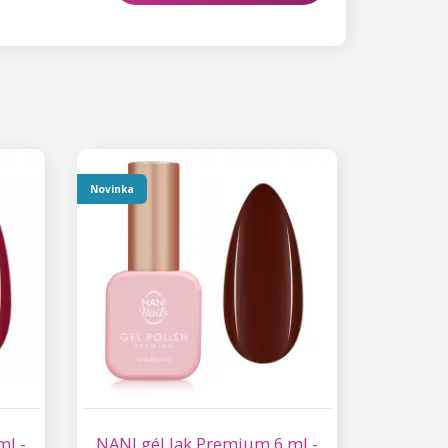
Novinka
ml -
NANI gél lak Premium 6 ml -