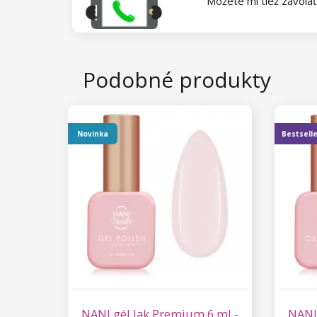
Môžete mi tiež zavola
Kolekcia Princess
Star Flakes
Podobné produkty
Novinka
Bestsell
NANI gél lak Premium 6 ml -
NANI