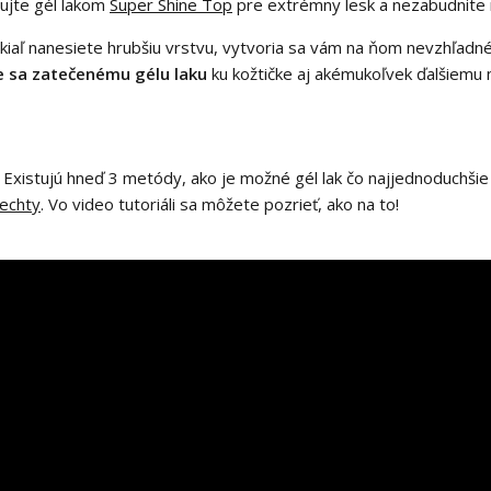
ujte gél lakom
Super Shine Top
pre extrémny lesk a nezabudnite
okiaľ nanesiete hrubšiu vrstvu, vytvoria sa vám na ňom nevzhľadné
e sa zatečenému gélu laku
ku kožtičke aj akémukoľvek ďalšiemu 
é! Existujú hneď 3 metódy, ako je možné gél lak čo najjednoduchši
nechty
. Vo video tutoriáli sa môžete pozrieť, ako na to!