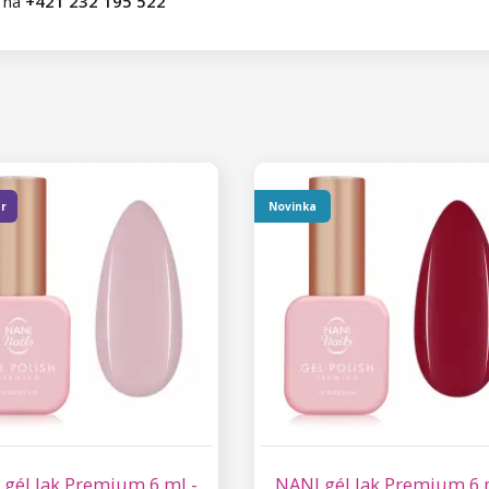
ť na
+421 232 195 522
er
Novinka
 gél lak Premium 6 ml -
NANI gél lak Premium 6 