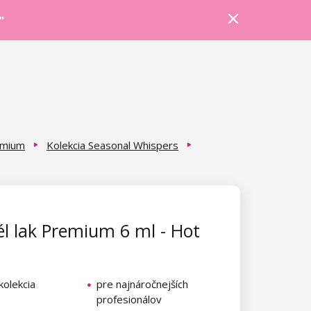
Prihlásiť sa
Košík
Poradňa
"
emium
Kolekcia Seasonal Whispers
l lak Premium 6 ml - Hot
kolekcia
pre najnáročnejších
profesionálov