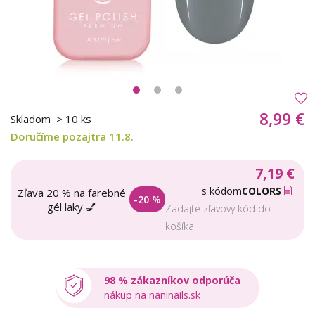
8,99 €
Skladom
> 10 ks
Doručíme pozajtra 11.8.
7,19 €
s kódom
COLORS
Zľava 20 % na farebné
-20 %
gél laky 💅
Zadajte zľavový kód do
košíka
98 % zákazníkov odporúča
nákup na naninails.sk