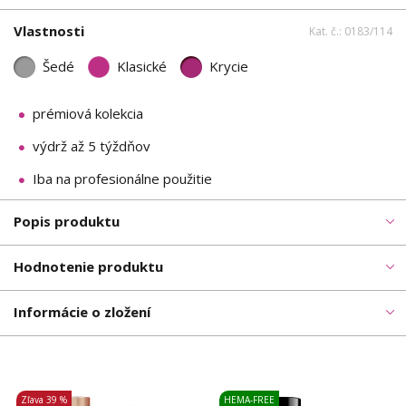
Vlastnosti
Kat. č.: 0183/114
Šedé
Klasické
Krycie
prémiová kolekcia
výdrž až 5 týždňov
Iba na profesionálne použitie
Popis produktu
Hodnotenie produktu
Informácie o zložení
Zľava
39 %
HEMA-FREE