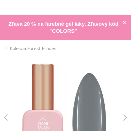
Zľava 20 % na farebné gél laky. Zľavový kód
"COLORS"
Kolekcia Forest Echoes