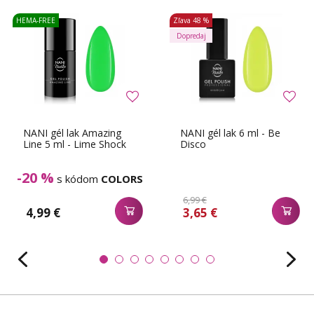
HEMA-FREE
Zľava
48 %
Dopredaj
NANI gél lak Amazing
NANI gél lak 6 ml - Be
Line 5 ml - Lime Shock
Disco
-20 %
s kódom
COLORS
6,99 €
4,99 €
3,65 €