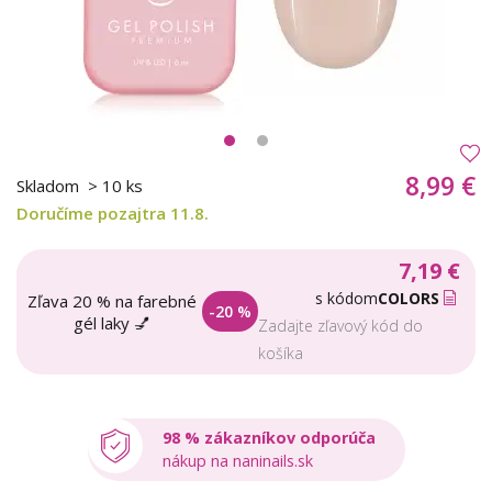
8,99 €
Skladom
> 10 ks
Doručíme pozajtra 11.8.
7,19 €
s kódom
COLORS
Zľava 20 % na farebné
-20 %
gél laky 💅
Zadajte zľavový kód do
košíka
98 % zákazníkov odporúča
nákup na naninails.sk