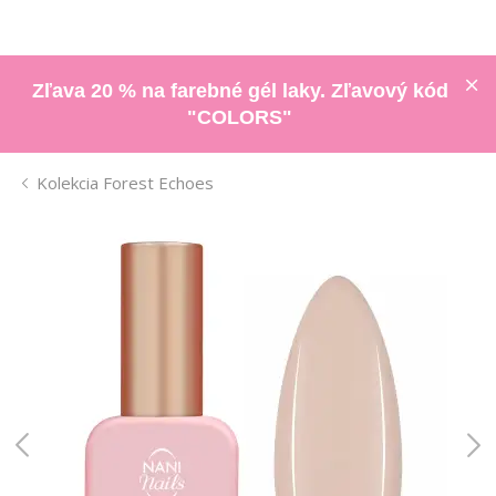
Zľava 20 % na farebné gél laky. Zľavový kód
"COLORS"
Kolekcia Forest Echoes