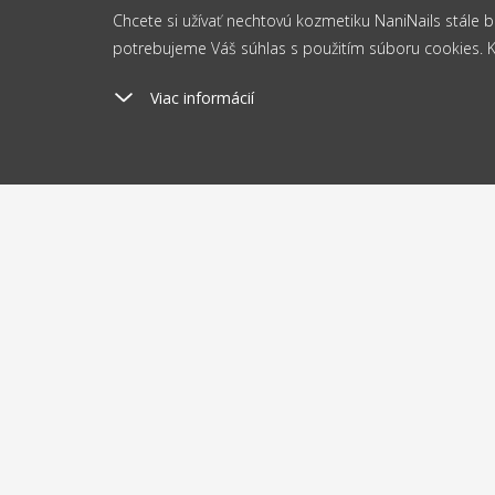
Chcete si užívať nechtovú kozmetiku NaniNails stále
potrebujeme Váš súhlas s použitím súboru cookies. Kli
Viac informácií
Poštovné
Odosi
od 2.5 €
do 
O nákupe
O nás
Doprava a platba
Blog