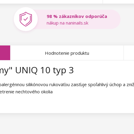
98 % zákazníkov odporúča
nákup na naninails.sk
Hodnotenie produktu
y" UNIQ 10 typ 3
oalergénnou silikónovou rukoväťou zaisťuje spoľahlivý úchop a zni
šetrenie nechtového okolia