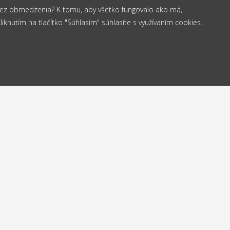
 bez obmedzenia? K tomu, aby všetko fungovalo ako má,
knutím na tlačítko "Súhlasím" súhlasíte s využívaním cookies.
od 35 €
elame
Vrá
Doprava
24h
do
zadarmo
Kontakt