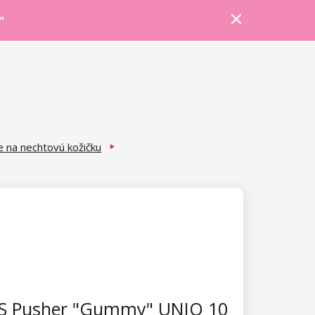
Prihlásiť sa
Košík
Poradňa
"
e na nechtovú kožičku
S Pusher "Gummy" UNIQ 10