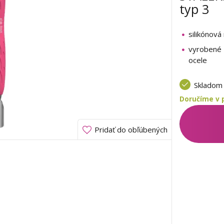
typ 3
silikónová
vyrobené 
ocele
Sklado
Doručíme v 
Pridať do obľúbených