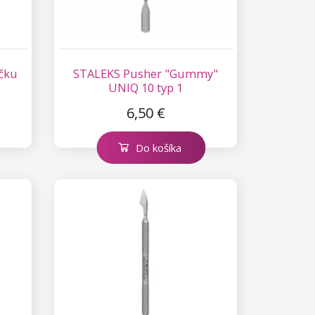
čku
STALEKS Pusher "Gummy"
UNIQ 10 typ 1
6,50 €
Do košíka