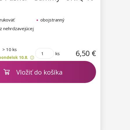
 rukoväť
obojstranný
z nehrdzavejúcej
m
> 10 ks
6,50 €
ks
pondelok 10.8.
Vložiť do košíka