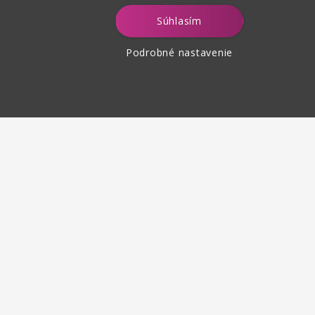
Súhlasím
Podrobné nastavenie
tenie tovaru
 30 dní