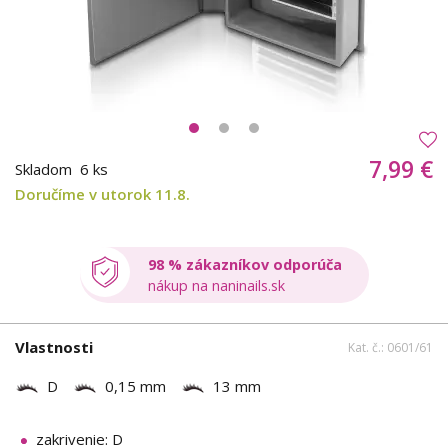
7,99 €
Skladom
6 ks
Doručíme v utorok 11.8.
98 % zákazníkov odporúča
nákup na naninails.sk
Vlastnosti
Kat. č.: 0601/61
D
0,15 mm
13 mm
zakrivenie: D