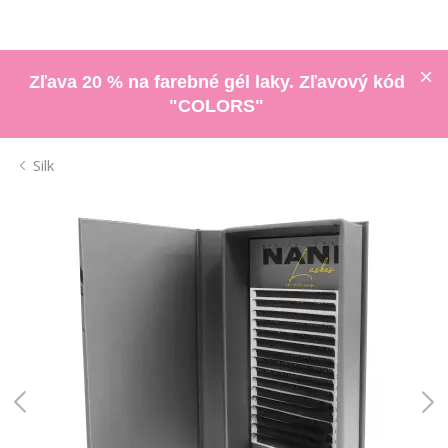
Zľava 20 % na farebné gél laky. Zľavový kód
"COLORS"
Silk