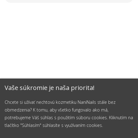
Vaše súkromie je naša priorita!
Chcete si užívať nechtovú kozmetiku NaniNails stále bez
obmedzenia? K tomu, aby všetko fungovalo ako má,
potrebujeme Váš súhlas s použitím súboru cookies. Kliknutím na
tlačítko "Súhlasím" súhlasíte s využívaním cookies.