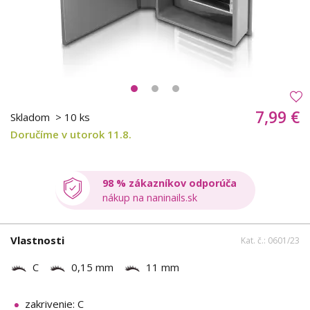
7,99 €
Skladom
> 10 ks
Doručíme v utorok 11.8.
98 % zákazníkov odporúča
nákup na naninails.sk
Vlastnosti
Kat. č.: 0601/23
C
0,15 mm
11 mm
zakrivenie: C