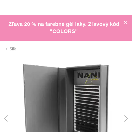
Zľava 20 % na farebné gél laky. Zľavový kód
"COLORS"
Silk