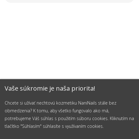
Vaše súkromie je naša priorita!
Chcete si užívať nechtovú kozmetiku NaniNails stále bez
obmedzenia? K tomu, aby všetko fungovalo ako má,
potrebujeme Váš súhlas s použitím súboru cookies. Kliknutím na
tlačítko "Súhlasím" súhlasíte s využívaním cookies.