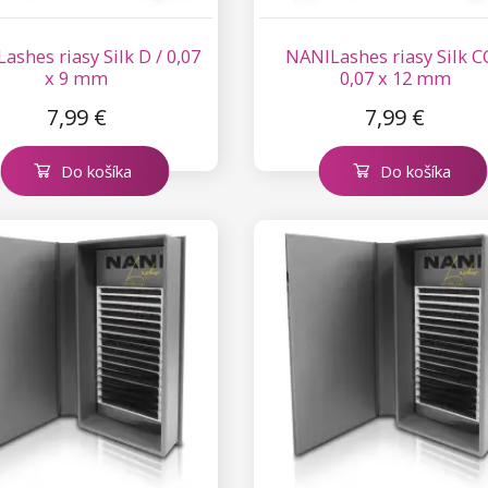
ashes riasy Silk D / 0,07
NANILashes riasy Silk CC
x 9 mm
0,07 x 12 mm
7,99 €
7,99 €
Do košíka
Do košíka