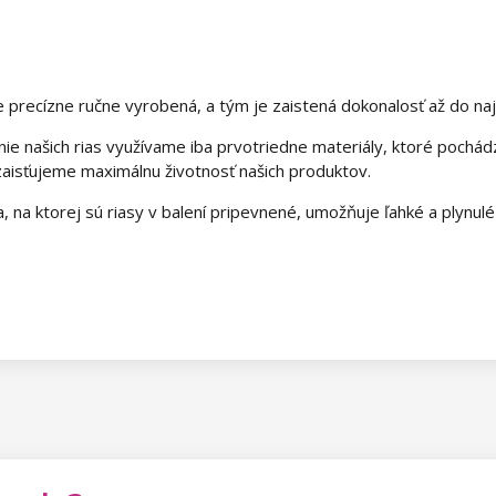
 je precízne ručne vyrobená, a tým je zaistená dokonalosť až do na
ie našich rias využívame iba prvotriedne materiály, ktoré pochá
 zaisťujeme maximálnu životnosť našich produktov.
, na ktorej sú riasy v balení pripevnené, umožňuje ľahké a plynulé vy