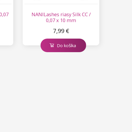
0,07
NANILashes riasy Silk CC /
0,07 x 10 mm
7,99 €
Do košíka