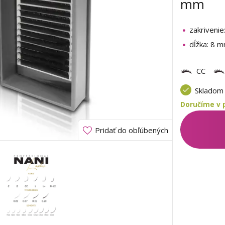
mm
zakrivenie
dĺžka: 8 
CC
Sklado
Doručíme v 
Pridať do obľúbených