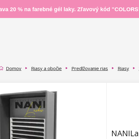
ava 20 % na farebné gél laky. Zľavový kód "COLORS
Domov
Riasy a obočie
Predlžovanie rias
Riasy
NANILas