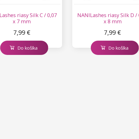
ashes riasy Silk C / 0,07
NANILashes riasy Silk D / 
x 7 mm
x 8 mm
7,99 €
7,99 €
Do košíka
Do košíka