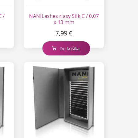
 /
NANILashes riasy Silk C / 0,07
x 13 mm
7,99 €
Do košíka