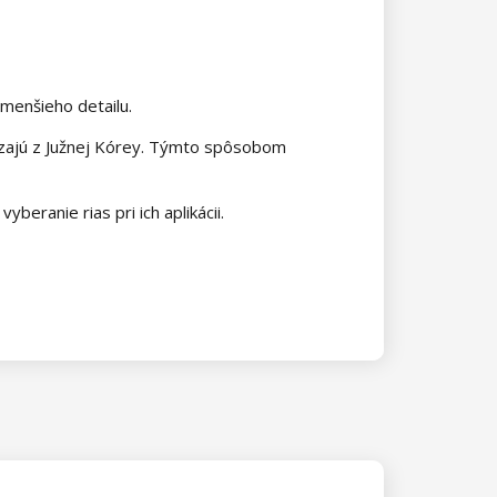
jmenšieho detailu.
dzajú z Južnej Kórey. Týmto spôsobom
beranie rias pri ich aplikácii.