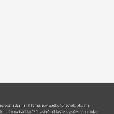
 bez obmedzenia? K tomu, aby všetko fungovalo ako má,
knutím na tlačítko "Súhlasím" súhlasíte s využívaním cookies.