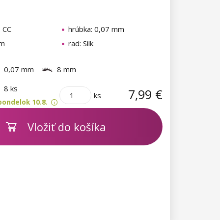
: CC
hrúbka: 0,07 mm
mm
rad: Silk
0,07 mm
8 mm
m
8 ks
7,99 €
ks
pondelok 10.8.
Vložiť do košíka