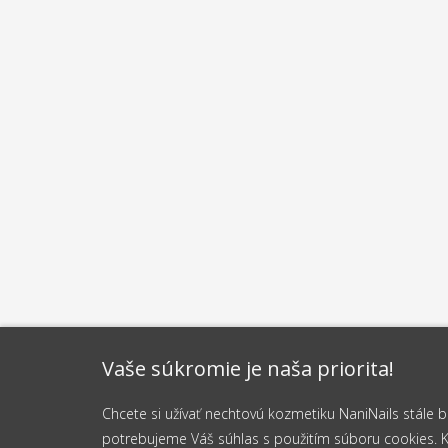
Vaše súkromie je naša priorita!
Chcete si užívať nechtovú kozmetiku NaniNails stále
potrebujeme Váš súhlas s použitím súboru cookies. Kli