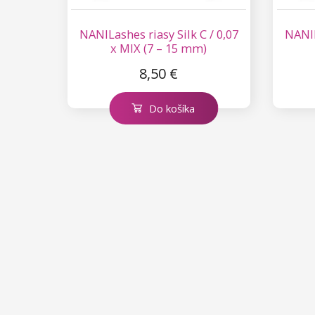
NANILashes riasy Silk C / 0,07
NANIL
x MIX (7 – 15 mm)
8,50 €
Do košíka