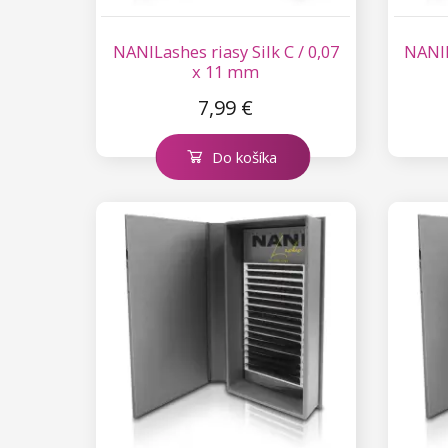
Kolekcia Princess
Príslušenstvo na riasy
NANILashes riasy Silk C / 0,07
NANIL
x 11 mm
7,99 €
Do košíka