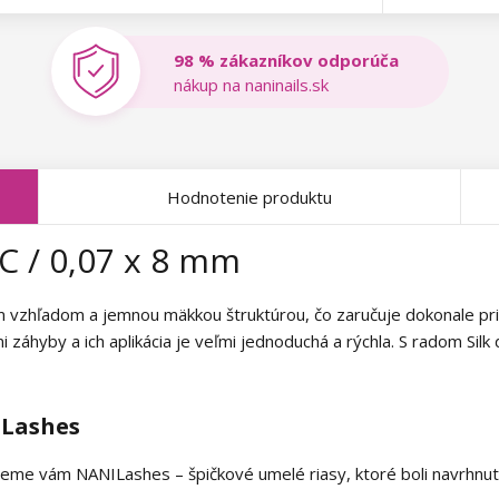
98 % zákazníkov odporúča
nákup na naninails.sk
Hodnotenie produktu
CC / 0,07 x 8 mm
 vzhľadom a jemnou mäkkou štruktúrou, čo zaručuje dokonale pri
 záhyby a ich aplikácia je veľmi jednoduchá a rýchla. S radom Sil
ILashes
me vám NANILashes – špičkové umelé riasy, ktoré boli navrhnuté t