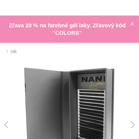
Zľava 20 % na farebné gél laky. Zľavový kód
"COLORS"
Silk