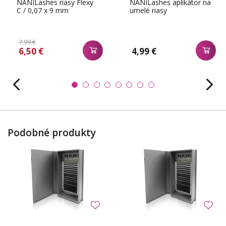
NANILashes riasy Flexy
NANILashes aplikátor na
C / 0,07 x 9 mm
umelé riasy
7,99 €
6,50 €
4,99 €
Podobné produkty