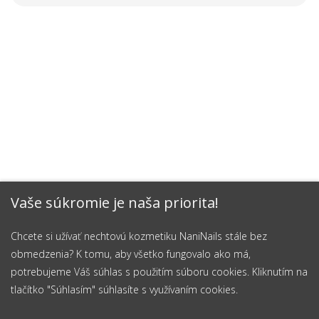
Vaše súkromie je naša priorita!
Chcete si užívať nechtovú kozmetiku NaniNails stále bez
obmedzenia? K tomu, aby všetko fungovalo ako má,
potrebujeme Váš súhlas s použitím súboru cookies. Kliknutím na
tlačítko "Súhlasím" súhlasíte s využívaním cookies.